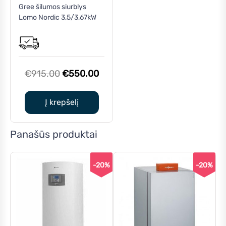
Gree šilumos siurblys
Lomo Nordic 3,5/3,67kW
Original
Current
€
915.00
€
550.00
price
price
was:
is:
Į krepšelį
€915.00.
€550.00.
Panašūs produktai
-20%
-20%