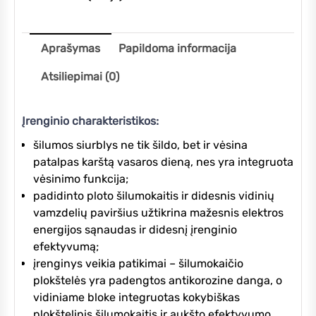
Aprašymas
Papildoma informacija
Atsiliepimai (0)
Įrenginio charakteristikos:
šilumos siurblys ne tik šildo, bet ir vėsina
patalpas karštą vasaros dieną, nes yra integruota
vėsinimo funkcija;
padidinto ploto šilumokaitis ir didesnis vidinių
vamzdelių paviršius užtikrina mažesnis elektros
energijos sąnaudas ir didesnį įrenginio
efektyvumą;
įrenginys veikia patikimai – šilumokaičio
plokštelės yra padengtos antikorozine danga, o
vidiniame bloke integruotas kokybiškas
plokštelinis šilumokaitis ir aukšto efektyvumo