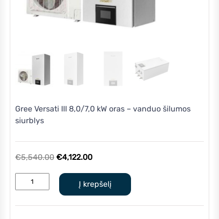
Gree Versati III 8,0/7,0 kW oras – vanduo šilumos
siurblys
Original
Current
€
5,540.00
€
4,122.00
price
price
produkto
was:
is:
Į krepšelį
kiekis:
€5,540.00.
€4,122.00.
Gree
Versati