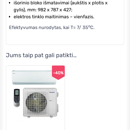
išorinio bloko išmatavimai (aukštis x plotis x
gylis), mm: 982 x 787 x 427;
elektros tinklo maitinimas – vienfazis.
o
Efektyvumas nurodytas, kai T= 7/ 35
C.
Jums taip pat gali patikti…
-40%