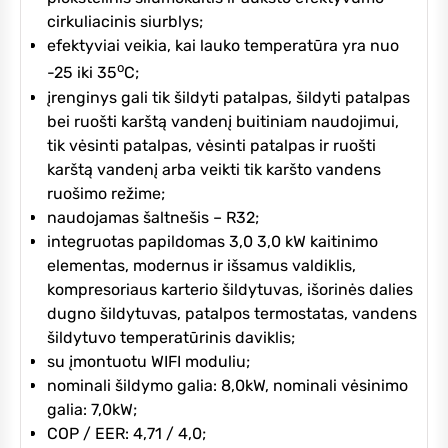
cirkuliacinis siurblys;
efektyviai veikia, kai lauko temperatūra yra nuo
o
-25 iki 35
C;
įrenginys gali tik šildyti patalpas, šildyti patalpas
bei ruošti karštą vandenį buitiniam naudojimui,
tik vėsinti patalpas, vėsinti patalpas ir ruošti
karštą vandenį arba veikti tik karšto vandens
ruošimo režime;
naudojamas šaltnešis – R32;
integruotas papildomas 3,0 3,0 kW kaitinimo
elementas, modernus ir išsamus valdiklis,
kompresoriaus karterio šildytuvas, išorinės dalies
dugno šildytuvas, patalpos termostatas, vandens
šildytuvo temperatūrinis daviklis;
su įmontuotu WIFI moduliu;
nominali šildymo galia: 8,0kW, nominali vėsinimo
galia: 7,0kW;
COP / EER: 4,71 / 4,0;