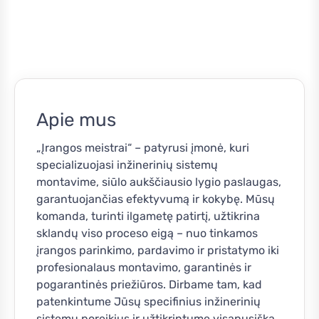
Apie mus
„Įrangos meistrai“ – patyrusi įmonė, kuri
specializuojasi inžinerinių sistemų
montavime, siūlo aukščiausio lygio paslaugas,
garantuojančias efektyvumą ir kokybę. Mūsų
komanda, turinti ilgametę patirtį, užtikrina
sklandų viso proceso eigą – nuo tinkamos
įrangos parinkimo, pardavimo ir pristatymo iki
profesionalaus montavimo, garantinės ir
pogarantinės priežiūros. Dirbame tam, kad
patenkintume Jūsų specifinius inžinerinių
sistemų poreikius ir užtikrintume visapusišką