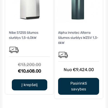
This
Nibe S1255 šilumos
Alpha Innotec Alterra
product
siurblys 1,5-6,0kW
šilumos siurblys WZSV 1,3-
has
6kW
multiple
variants.
The
options
Original
€
13,200.00
may
€
9,424.00
price
Current
€
10,608.00
be
was:
price
chosen
Pasirinkti
€13,200.00.
is:
Į krepšelį
on
savybes
€10,608.00.
the
product
page