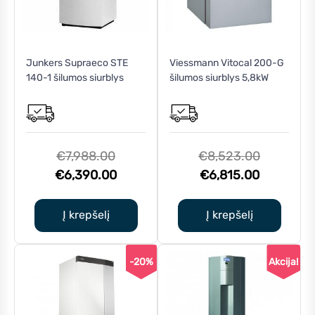
Junkers Supraeco STE
Viessmann Vitocal 200-G
140-1 šilumos siurblys
šilumos siurblys 5,8kW
Original
Original
€
7,988.00
€
8,523.00
price
Current
Current
price
€
6,390.00
€
6,815.00
was:
price
price
was:
€7,988.00.
is:
is:
€8,523.0
Į krepšelį
Į krepšelį
€6,390.00.
€6,815.0
-20%
Akcija!