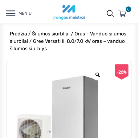
0
MENIU
Pradžia
/
Šilumos siurbliai
/
Oras - Vanduo šilumos
siurbliai
/ Gree Versati III 8,0/7,0 kW oras – vanduo
šilumos siurblys
-26%