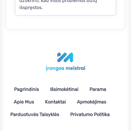
užtikrinti, kad visos problemos būtų
išspręstos.
Pagrindinis
Išsimokėtinai
Parama
Apie Mus
Kontaktai
Apmokėjimas
Parduotuvės Taisyklės
Privatumo Politika