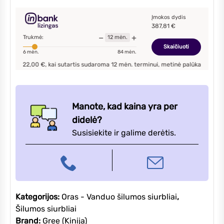
III
8,0/7,0
Įmokos dydis
387,81
€
kW
−
+
Trukmė:
12
mėn.
oras
Skaičiuoti
6
mėn.
84
mėn.
-
2,00
€, kai sutartis sudaroma
12
mėn. terminui, metinė palūkanų norma –
9,90
vanduo
šilumos
siurblys
Manote, kad kaina yra per
didelė?
Susisiekite ir galime derėtis.
Kategorijos:
Oras - Vanduo šilumos siurbliai
,
Šilumos siurbliai
Brand:
Gree (Kinija)