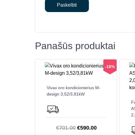
Panašūs produktai
-16%
Vivax oro kondicionierius M-
design 3,52/3,81kW
F
A
2,
Original
Current
€
701.00
€
590.00