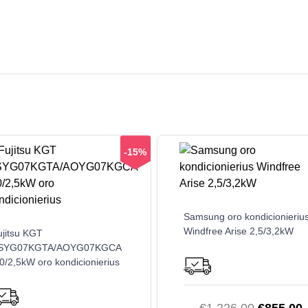
-15%
Samsung oro kondicionieriu
Windfree Arise 2,5/3,2kW
ujitsu KGT
SYG07KGTA/AOYG07KGCA
0/2,5kW oro kondicionierius
Original
C