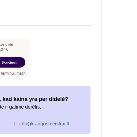
kos dydis
,37
€
Skaičiuoti
inė palūkanų norma –
9,90
%
, sutarties sudarymo mokestis -
3,00
%, mėnesio sutart
 kad kaina yra per didelė?
te ir galime derėtis.
info@irangosmeistrai.lt