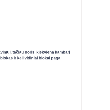
avimui, tačiau norisi kiekvieną kambarį
lokas ir keli vidiniai blokai pagal