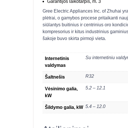
Garantijos laikotarpis, m. 3
Gree Electric Appliances Inc. of Zhuhai yr
plėtrai, o gamybos procese pritaikanti n
siūlantys buitinius ir centrinius oro kond
kompresorius ir kitus industrinius gamin
šakoje buvo skirta pirmoji vieta.
Su internetiniu vald
Internetinis
valdymas
R32
Šaltnešis
5.2 – 12.1
Vėsinimo galia,
kW
5.4 – 12.0
Šildymo galia, kW