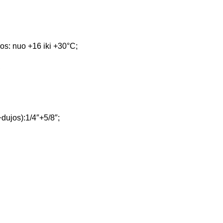
bos: nuo +16 iki +30°C;
;
dujos):1/4″+5/8″;