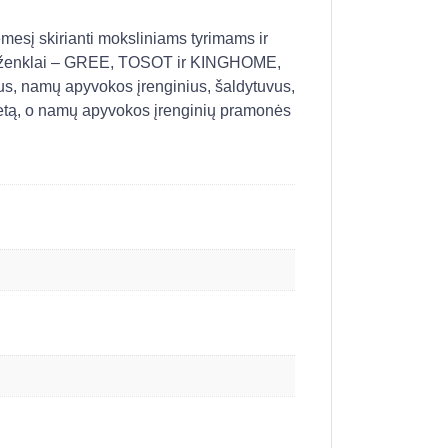
ėmesį skirianti moksliniams tyrimams ir
ekių ženklai – GREE, TOSOT ir KINGHOME,
nus, namų apyvokos įrenginius, šaldytuvus,
etą, o namų apyvokos įrenginių pramonės