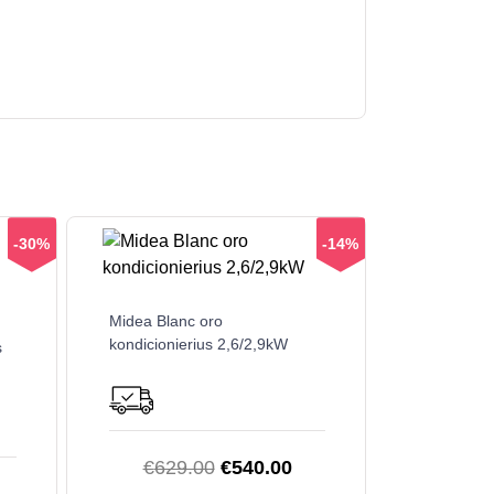
-30%
-14%
Midea Blanc oro
kondicionierius 2,6/2,9kW
s
Original
Current
€
629.00
€
540.00
urrent