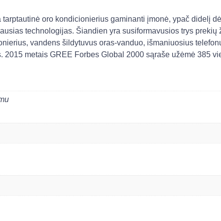
a tarptautinė oro kondicionierius gaminanti įmonė, ypač didelį d
aujausias technologijas. Šiandien yra susiformavusios trys pr
icionierius, vandens šildytuvus oras-vanduo, išmaniuosius telefo
ius. 2015 metais GREE Forbes Global 2000 sąraše užėmė 385 vi
ymu