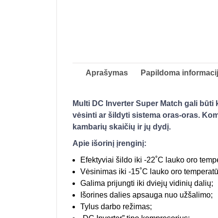
Aprašymas
Papildoma informaci
Multi DC Inverter Super Match gali būti
vėsinti ar šildyti sistema oras-oras. Kom
kambarių skaičių ir jų dydį.
Apie išorinį įrenginį:
Efektyviai šildo iki -22˚C lauko oro temp
Vėsinimas iki -15˚C lauko oro temperatū
Galima prijungti iki dviejų vidinių dalių;
Išorines dalies apsauga nuo užšalimo;
Tylus darbo režimas;