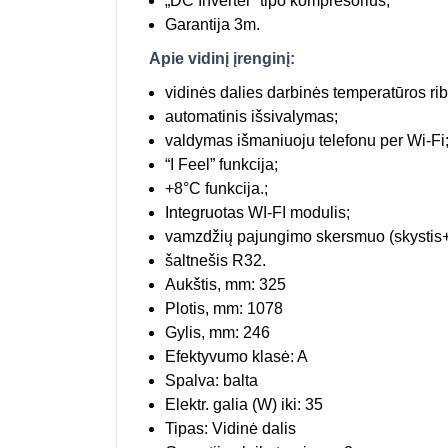
„DC Inverter” tipo kompresorius;
Garantija 3m.
Apie vidinį įrenginį:
vidinės dalies darbinės temperatūros ri
automatinis išsivalymas;
valdymas išmaniuoju telefonu per Wi-Fi
“I Feel” funkcija;
+8°C funkcija.;
Integruotas WI-FI modulis;
vamzdžių pajungimo skersmuo (skystis+
šaltnešis R32.
Aukštis, mm: 325
Plotis, mm: 1078
Gylis, mm: 246
Efektyvumo klasė: A
Spalva: balta
Elektr. galia (W) iki: 35
Tipas: Vidinė dalis