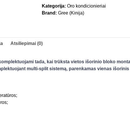
Kategorija:
Oro kondicionieriai
Brand:
Gree (Kinija)
ja
Atsiliepimai (0)
 komplektuojami tada, kai trūksta vietos išorinio bloko mont
plektuojant multi-split sistemą, parenkamas vienas išorinis b
eratūros;
ros;