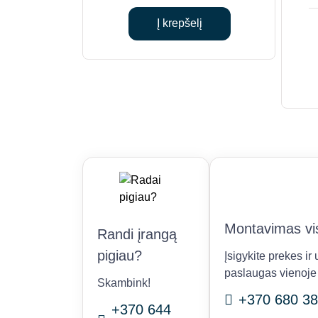
price
price
was:
is:
Į krepšelį
€701.00.
€590.00.
Montavimas vis
Randi įrangą
pigiau?
Įsigykite prekes i
paslaugas vienoje 
Skambink!
+370 680 38
+370 644