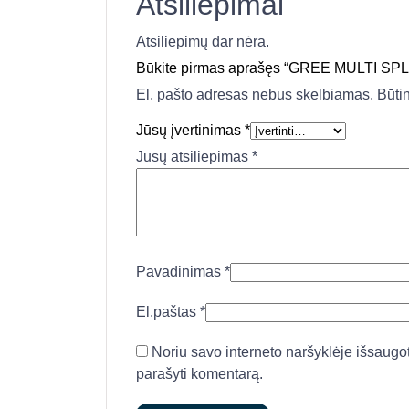
Atsiliepimai
Atsiliepimų dar nėra.
Būkite pirmas aprašęs “GREE MULTI
El. pašto adresas nebus skelbiamas.
Būti
Jūsų įvertinimas
*
Jūsų atsiliepimas
*
Pavadinimas
*
El.paštas
*
Noriu savo interneto naršyklėje išsaugoti 
parašyti komentarą.