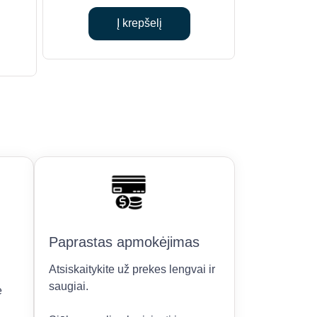
price
price
rice
was:
is:
Į krepšelį
s:
€629.00.
€540.00.
0.
855.00.
Paprastas apmokėjimas
Atsiskaitykite už prekes lengvai ir
saugiai.
e