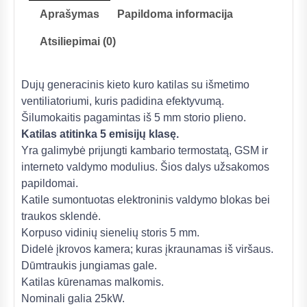
Aprašymas
Papildoma informacija
Atsiliepimai (0)
Dujų generacinis kieto kuro katilas su išmetimo
ventiliatoriumi, kuris padidina efektyvumą.
Šilumokaitis pagamintas iš 5 mm storio plieno.
Katilas atitinka 5 emisijų klasę.
Yra galimybė prijungti kambario termostatą, GSM ir
interneto valdymo modulius. Šios dalys užsakomos
papildomai.
Katile sumontuotas elektroninis valdymo blokas bei
traukos sklendė.
Korpuso vidinių sienelių storis 5 mm.
Didelė įkrovos kamera; kuras įkraunamas iš viršaus.
Dūmtraukis jungiamas gale.
Katilas kūrenamas malkomis.
Nominali galia 25kW.