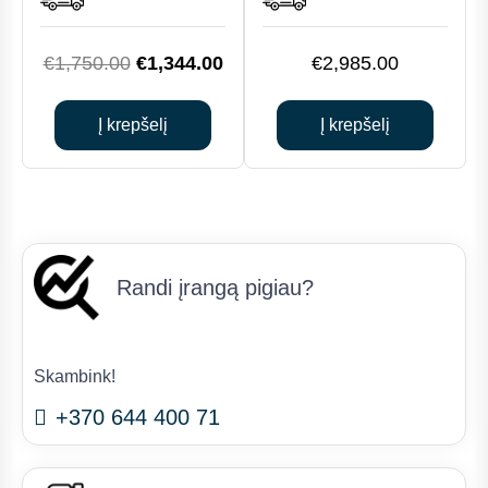
Original
Current
€
1,750.00
€
1,344.00
€
2,985.00
price
price
was:
is:
Į krepšelį
Į krepšelį
€1,750.00.
€1,344.00.
Randi įrangą pigiau?
Skambink!
+370 644 400 71