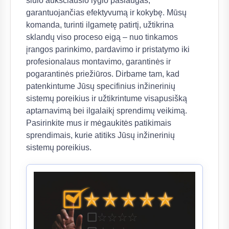
siūlo aukščiausio lygio paslaugas,
garantuojančias efektyvumą ir kokybę. Mūsų
komanda, turinti ilgametę patirtį, užtikrina
sklandų viso proceso eigą – nuo tinkamos
įrangos parinkimo, pardavimo ir pristatymo iki
profesionalaus montavimo, garantinės ir
pogarantinės priežiūros. Dirbame tam, kad
patenkintume Jūsų specifinius inžinerinių
sistemų poreikius ir užtikrintume visapusišką
aptarnavimą bei ilgalaikį sprendimų veikimą.
Pasirinkite mus ir mėgaukitės patikimais
sprendimais, kurie atitiks Jūsų inžinerinių
sistemų poreikius.