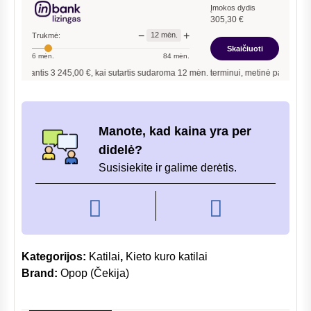
kuro
Įmokos dydis
305,30
€
katilas
−
+
12
mėn.
Trukmė:
OPOP
Skaičiuoti
6
mėn.
84
mėn.
H4EKO-
nantis
3 245,00
€, kai sutartis sudaroma
12
mėn. terminui, metinė palūkanų norma 
D
25
kW
Manote, kad kaina yra per
didelė?
Susisiekite ir galime derėtis.
Kategorijos:
Katilai
,
Kieto kuro katilai
Brand:
Opop (Čekija)