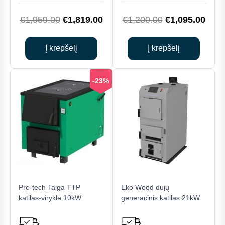
Original
Current
Original
Curr
€
1,959.00
€
1,819.00
€
1,200.00
€
1,095.00
price
price
price
price
was:
is:
was:
is:
Į krepšelį
Į krepšelį
€1,959.00.
€1,819.00.
€1,200.00.
€1,0
-23%
Pro-tech Taiga TTP
Eko Wood dujų
katilas-viryklė 10kW
generacinis katilas 21kW