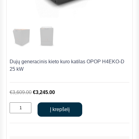
Dujų generacinis kieto kuro katilas OPOP H4EKO-D
25 kW
Original
Current
€
3,609.00
€
3,245.00
price
price
produkto
was:
is:
Į krepšelį
kiekis:
€3,609.00.
€3,245.00.
Dujų
generacinis
kieto