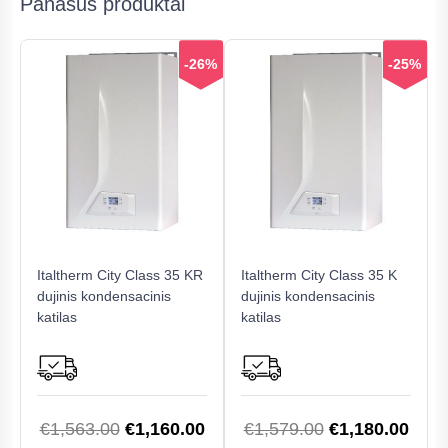
Panašūs produktai
-26%
-25%
Italtherm City Class 35 KR
Italtherm City Class 35 K
dujinis kondensacinis
dujinis kondensacinis
katilas
katilas
Original
Current
Original
Curr
€
1,563.00
€
1,160.00
€
1,579.00
€
1,180.00