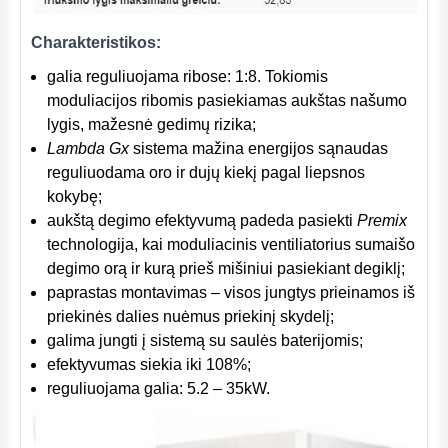
Charakteristikos:
galia reguliuojama ribose: 1:8. Tokiomis
moduliacijos ribomis pasiekiamas aukštas našumo
lygis, mažesnė gedimų rizika;
Lambda Gx
sistema mažina energijos sąnaudas
reguliuodama oro ir dujų kiekį pagal liepsnos
kokybę;
aukštą degimo efektyvumą padeda pasiekti
Premix
technologija, kai moduliacinis ventiliatorius sumaišo
degimo orą ir kurą prieš mišiniui pasiekiant degiklį;
paprastas montavimas – visos jungtys prieinamos iš
priekinės dalies nuėmus priekinį skydelį;
galima jungti į sistemą su saulės baterijomis;
efektyvumas siekia iki 108%;
reguliuojama galia: 5.2 – 35kW.