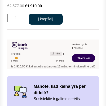
Original
Current
€
2,577.00
€
1,910.00
price
price
produkto
was:
is:
Į krepšelį
kiekis:
€2,577.00.
€1,910.00.
DAIKIN
D2TND035A4A
35kW
dujinis
Įmokos dydis
179,69
€
kondensacinis
−
+
12
mėn.
Trukmė:
katilas
Skaičiuoti
6
mėn.
84
mėn.
tis
1 910,00
€, kai sutartis sudaroma
12
mėn. terminui, metinė palūkanų norma –
9,
Manote, kad kaina yra per
didelė?
Susisiekite ir galime derėtis.