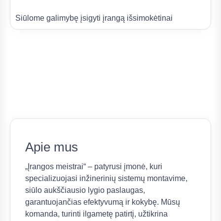
Siūlome galimybę įsigyti įrangą išsimokėtinai
Apie mus
„Įrangos meistrai“ – patyrusi įmonė, kuri
specializuojasi inžinerinių sistemų montavime,
siūlo aukščiausio lygio paslaugas,
garantuojančias efektyvumą ir kokybę. Mūsų
komanda, turinti ilgametę patirtį, užtikrina