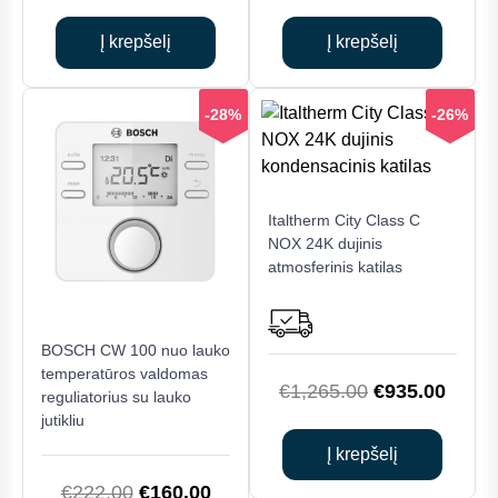
price
price
price
price
was:
is:
was:
is:
Į krepšelį
Į krepšelį
€1,563.00.
€1,160.00.
€1,579.00.
€1,1
-28%
-26%
Italtherm City Class C
NOX 24K dujinis
atmosferinis katilas
BOSCH CW 100 nuo lauko
temperatūros valdomas
Original
Curre
€
1,265.00
€
935.00
reguliatorius su lauko
price
price
jutikliu
was:
is:
Į krepšelį
€1,265.00.
€935.
Original
Current
€
222.00
€
160.00