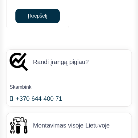
price
price
was:
is:
Į krepšelį
€222.00.
€160.00.
Randi įrangą pigiau?
Skambink!
+370 644 400 71
Montavimas visoje Lietuvoje