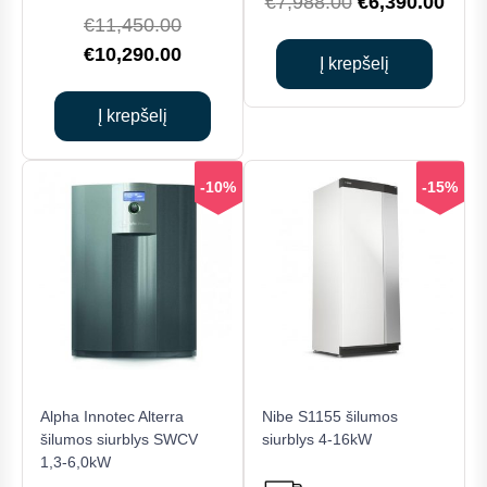
Original
Curr
€
7,988.00
€
6,390.00
Original
€
11,450.00
price
price
price
Current
€
10,290.00
was:
is:
Į krepšelį
was:
price
€7,988.00.
€6,3
€11,450.00.
is:
Į krepšelį
€10,290.00.
-10%
-15%
Alpha Innotec Alterra
Nibe S1155 šilumos
šilumos siurblys SWCV
siurblys 4-16kW
1,3-6,0kW