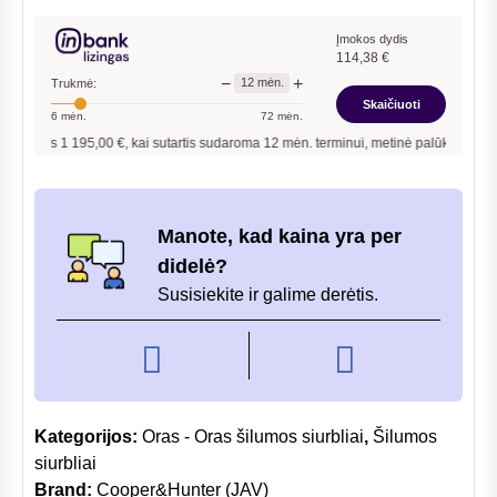
siurblys
Vip
Įmokos dydis
114,38
€
Inverter
−
+
12
mėn.
Trukmė:
5,3/5,6kW
Skaičiuoti
6
mėn.
72
mėn.
s
1 195,00
€, kai sutartis sudaroma
12
mėn. terminui, metinė palūkanų norma –
12,
Manote, kad kaina yra per
didelė?
Susisiekite ir galime derėtis.
Kategorijos:
Oras - Oras šilumos siurbliai
,
Šilumos
siurbliai
Brand:
Cooper&Hunter (JAV)