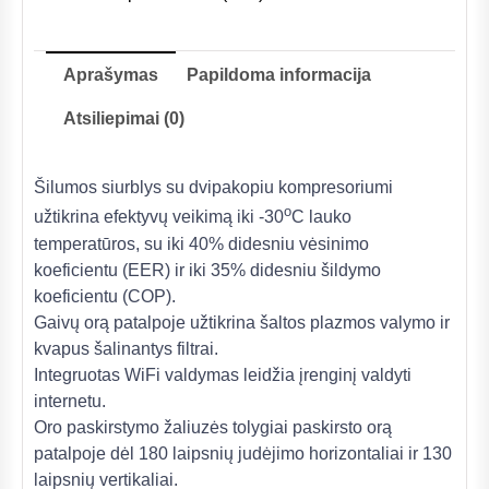
Aprašymas
Papildoma informacija
Atsiliepimai (0)
Šilumos siurblys su dvipakopiu kompresoriumi
o
užtikrina efektyvų veikimą iki -30
C lauko
temperatūros, su iki 40% didesniu vėsinimo
koeficientu (EER) ir iki 35% didesniu šildymo
koeficientu (COP).
Gaivų orą patalpoje užtikrina šaltos plazmos valymo ir
kvapus šalinantys filtrai.
Integruotas WiFi valdymas leidžia įrenginį valdyti
internetu.
Oro paskirstymo žaliuzės tolygiai paskirsto orą
patalpoje dėl 180 laipsnių judėjimo horizontaliai ir 130
laipsnių vertikaliai.