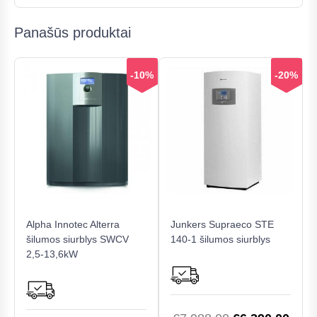
Panašūs produktai
-10%
-20%
Alpha Innotec Alterra
Junkers Supraeco STE
šilumos siurblys SWCV
140-1 šilumos siurblys
2,5-13,6kW