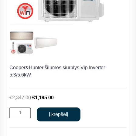
Cooper&Hunter šilumos siurblys Vip Inverter
5,3/5,6kW
Original
Current
€
2,347.00
€
1,195.00
price
price
produkto
was:
is:
Į krepšelį
kiekis:
€2,347.00.
€1,195.00.
Cooper&Hunter
šilumos