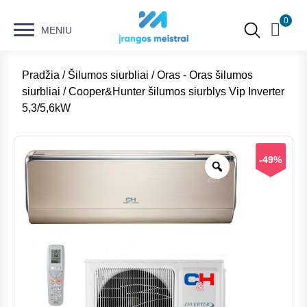
0
MENIU
Pradžia
/
Šilumos siurbliai
/
Oras - Oras šilumos
siurbliai
/ Cooper&Hunter šilumos siurblys Vip Inverter
5,3/5,6kW
-49%