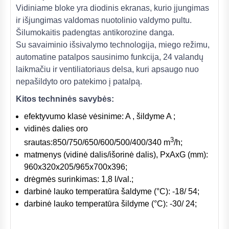
Vidiniame bloke yra diodinis ekranas, kurio įjungimas
ir išjungimas valdomas nuotolinio valdymo pultu.
Šilumokaitis padengtas antikorozine danga.
Su savaiminio išsivalymo technologija, miego režimu,
automatine patalpos sausinimo funkcija, 24 valandų
laikmačiu ir ventiliatoriaus delsa, kuri apsaugo nuo
nepašildyto oro patekimo į patalpą.
Kitos techninės savybės:
efektyvumo klasė vėsinime: A , šildyme A ;
vidinės dalies oro
3
srautas:850/750/650/600/500/400/340 m
/h;
matmenys (vidinė dalis/išorinė dalis), PxAxG (mm):
960x320x205/965x700x396;
drėgmės surinkimas: 1,8 l/val.;
darbinė lauko temperatūra šaldyme (°C): -18/ 54;
darbinė lauko temperatūra šildyme (°C): -30/ 24;