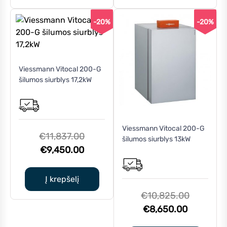
€6,815.00.
€10,608.
-20%
-20%
Viessmann Vitocal 200-G
šilumos siurblys 17,2kW
Viessmann Vitocal 200-G
Original
€
11,837.00
šilumos siurblys 13kW
Current
price
€
9,450.00
price
was:
is:
€11,837.00.
Į krepšelį
€9,450.00.
Original
€
10,825.00
Current
price
€
8,650.00
price
was: