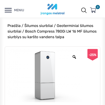
0
MENIU
Pradžia
/
Šilumos siurbliai
/
Geoterminiai šilumos
siurbliai
/ Bosch Compress 7800i LW 16 MF šilumos
siurblys su karšto vandens talpa
-25%