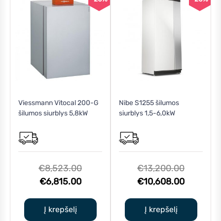
Viessmann Vitocal 200-G
Nibe S1255 šilumos
šilumos siurblys 5,8kW
siurblys 1,5-6,0kW
Original
Original
€
8,523.00
€
13,200.00
Current
price
price
Current
€
6,815.00
€
10,608.00
price
was:
was:
price
is:
€8,523.00.
€13,200.
is:
Į krepšelį
Į krepšelį