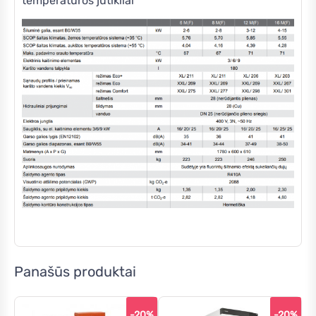
temperatūros jutikliai
Panašūs produktai
-20%
-20%