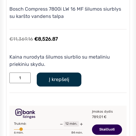
Bosch Compress 7800i LW 16 MF šilumos siurblys
su karšto vandens talpa
Original
Current
€
11,369.16
€
8,526.87
price
price
was:
is:
Kaina nurodyta šilumos siurblio su metaliniu
€11,369.16.
€8,526.87.
priekiniu skydu.
produkto
Į krepšelį
kiekis:
Bosch
Compress
7800i
LW
Įmokos dydis
789,01
€
16
−
+
Trukmė:
12
mėn.
MF
Skaičiuoti
6
mėn.
84
mėn.
šilumos