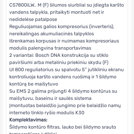
CS7800iLW.. M (F) šilumos siurbliai su įdiegta karšto
vandens talpykla, pritaikyti montuoti net ir
nedidelėse patalpose
Reguliuojamas galios kompresorius (inverteris),
nereikalingas akumuliacinės talpyklos
Išrenkamas korpusas ir nuimamas kompresoriaus
modulis palengvina transportavimas
2 variantai: Bosch DNA konstrukcija su stiklo
paviršiumi arba metaliniu priekiniu skydu (F)
UI 800 reguliatorius su spalvotu 5″ jutikliniu ekranu
kontroliuoja karšto vandens ruošimą ir 1 šildymo
kontūrą be maišytuvo
Su EMS 2 galima prijungti 4 šildymo kontūrus su
maišytuvu, baseinu ir saulės sistema
Įmontuotas belaidžio jungimo prie belaidžio namų
interneto tinklo ryšio modulis K30
Komplektavimas:
Šildymo kontūro filtras, lauko bei šildymo srauto