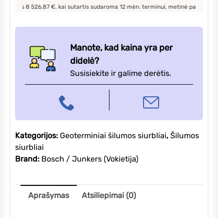
s
8 526,87
€, kai sutartis sudaroma
12
mėn. terminui, metinė palūkanų norma –
siurblys
su
karšto
vandens
Manote, kad kaina yra per
talpa
didelė?
Susisiekite ir galime derėtis.
Kategorijos:
Geoterminiai šilumos siurbliai
,
Šilumos
siurbliai
Brand:
Bosch / Junkers (Vokietija)
Aprašymas
Atsiliepimai (0)