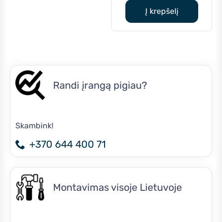
is:
€10,825.
Į krepšelį
€8,650.0
Randi įrangą pigiau?
Skambink!
+370 644 400 71
Montavimas visoje Lietuvoje