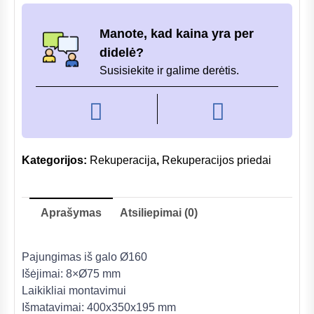
8x75
kolektorinė
Manote, kad kaina yra per
dėžė
didelė?
su
Susisiekite ir galime derėtis.
akustine
izoliacija,
400x350x195mm
Kategorijos:
Rekuperacija
,
Rekuperacijos priedai
Aprašymas
Atsiliepimai (0)
Pajungimas iš galo Ø160
Išėjimai: 8×Ø75 mm
Laikikliai montavimui
Išmatavimai: 400x350x195 mm