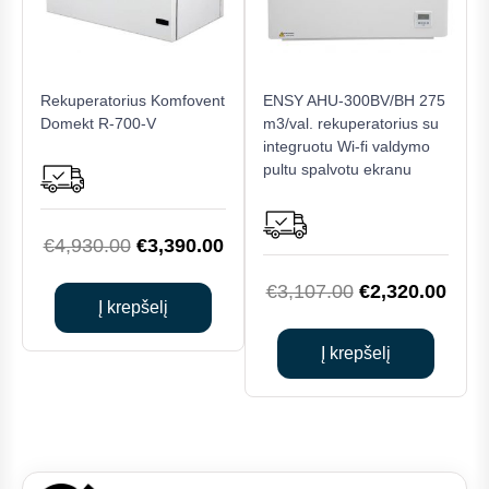
Rekuperatorius Komfovent
ENSY AHU-300BV/BH 275
Domekt R-700-V
m3/val. rekuperatorius su
integruotu Wi-fi valdymo
pultu spalvotu ekranu
Original
Current
€
4,930.00
€
3,390.00
price
price
Original
Curr
€
3,107.00
€
2,320.00
was:
is:
Į krepšelį
price
price
€4,930.00.
€3,390.00.
was:
is:
Į krepšelį
€3,107.00.
€2,3