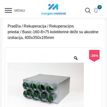
0
MENIU
Pradžia
/
Rekuperacija
/
Rekuperacijos
priedai
/ Basic-160-8×75 kolektorinė dėžė su akustine
izoliacija, 400x350x195mm
-36%