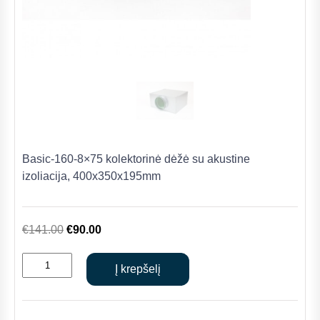
Basic-160-8×75 kolektorinė dėžė su akustine
izoliacija, 400x350x195mm
Original
Current
€
141.00
€
90.00
price
price
produkto
was:
is:
Į krepšelį
kiekis:
€141.00.
€90.00.
Basic-
160-