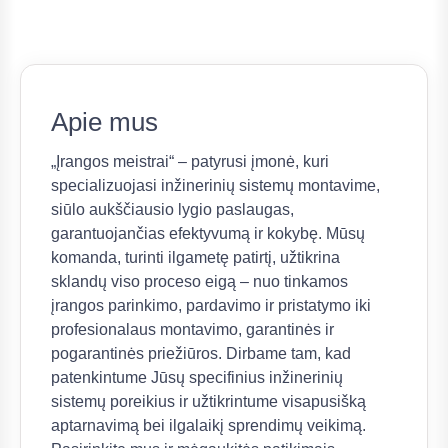
Apie mus
„Įrangos meistrai“ – patyrusi įmonė, kuri
specializuojasi inžinerinių sistemų montavime,
siūlo aukščiausio lygio paslaugas,
garantuojančias efektyvumą ir kokybę. Mūsų
komanda, turinti ilgametę patirtį, užtikrina
sklandų viso proceso eigą – nuo tinkamos
įrangos parinkimo, pardavimo ir pristatymo iki
profesionalaus montavimo, garantinės ir
pogarantinės priežiūros. Dirbame tam, kad
patenkintume Jūsų specifinius inžinerinių
sistemų poreikius ir užtikrintume visapusišką
aptarnavimą bei ilgalaikį sprendimų veikimą.