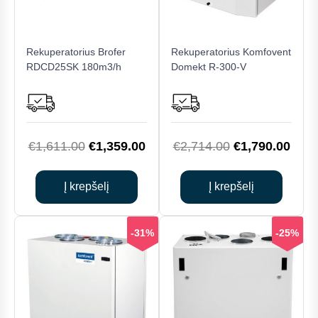
Rekuperatorius Brofer
Rekuperatorius Komfovent
RDCD25SK 180m3/h
Domekt R-300-V
Original
Current
Original
Curr
€
1,611.00
€
1,359.00
€
2,714.00
€
1,790.00
price
price
price
price
was:
is:
was:
is:
Į krepšelį
Į krepšelį
€1,611.00.
€1,359.00.
€2,714.00.
€1,7
-31%
-25%