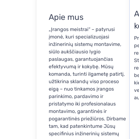
A
Apie mus
k
„Įrangos meistrai“ – patyrusi
įmonė, kuri specializuojasi
Pr
inžinerinių sistemų montavime,
pe
siūlo aukščiausio lygio
re
paslaugas, garantuojančias
St
efektyvumą ir kokybę. Mūsų
re
komanda, turinti ilgametę patirtį,
be
užtikrina sklandų viso proceso
ki
eigą – nuo tinkamos įrangos
ve
parinkimo, pardavimo ir
au
pristatymo iki profesionalaus
montavimo, garantinės ir
pogarantinės priežiūros. Dirbame
tam, kad patenkintume Jūsų
specifinius inžinerinių sistemų