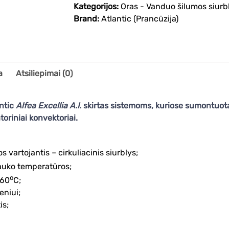
Kategorijos:
Oras - Vanduo šilumos siurbl
Brand:
Atlantic (Prancūzija)
a
Atsiliepimai (0)
ntic
Alfea Excellia A.I.
skirtas sistemoms, kuriose sumontuota
toriniai konvektoriai.
 vartojantis – cirkuliacinis siurblys;
auko temperatūros;
o
 60
C;
eniui;
is;