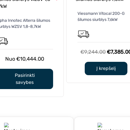
Viessmann Vitocal 200-G
This
šilumos siurblys 7,6kW
pha Innotec Alterra šilumos
product
iurblys WZSV 1,8-8,7kW
has
multiple
variants.
The
Original
€
9,244.00
€
7,385.0
options
€
10,444.00
price
may
was:
Į krepšelį
be
€9,244.0
Pasirinkti
chosen
savybes
on
the
product
page