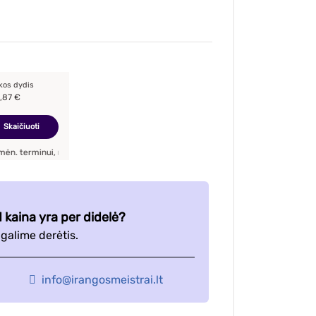
kos dydis
,87
€
Skaičiuoti
ui, metinė palūkanų norma –
7,90
%
, sutarties sudarymo mokestis -
3,00
%, mėn
 kaina yra per didelė?
r galime derėtis.
info@irangosmeistrai.lt