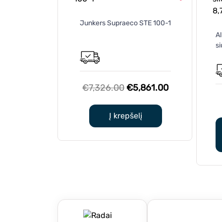
Junkers Supraeco STE 100-1
Al
s
Original
Current
€
7,326.00
€
5,861.00
price
price
was:
is:
Į krepšelį
€7,326.00.
€5,861.00.