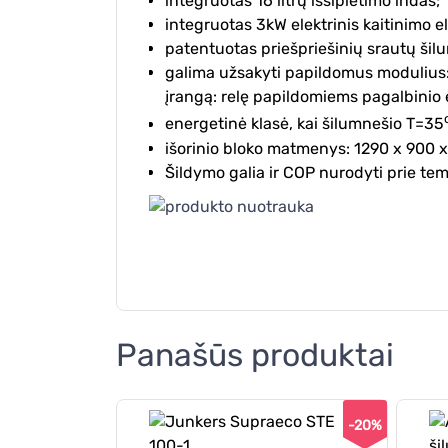
integruotas 16 litrų išsiplėtimo indas;
integruotas 3kW elektrinis kaitinimo 
patentuotas priešpriešinių srautų šilu
galima užsakyti papildomus modulius: 
įrangą: relę papildomiems pagalbinio 
energetinė klasė, kai šilumnešio T=35
išorinio bloko matmenys: 1290 x 900 x
Šildymo galia ir COP nurodyti prie te
Panašūs produktai
-20%