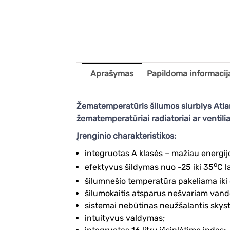
Aprašymas
Papildoma informacij
Žematemperatūris šilumos siurblys Atla
žematemperatūriai radiatoriai ar ventilia
Įrenginio charakteristikos:
integruotas A klasės – mažiau energijos
o
efektyvus šildymas nuo -25 iki 35
C l
šilumnešio temperatūra pakeliama iki
šilumokaitis atsparus nešvariam vand
sistemai nebūtinas neužšalantis skyst
intuityvus valdymas;