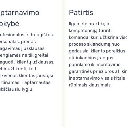
ptarnavimo
Patirtis
okybė
Ilgametę praktiką ir
kompetenciją turinti
ofesionalus ir draugiškas
komanda, kuri užtikrina vis
rsonalas, greitas
proceso sklandumą nuo
agavimas į užklausas.
geriausiai kliento poreikius
engiamės ne tik greitai
atitinkančios įrangos
aguoti į klientų užklausas,
parinkimo iki montavimo,
t ir užtikrinti, kad
garantinės priežiūros atlik
ekvienas klientas jaustųsi
ir aptarnavimo visais kitais
rtinamas ir aptarnautas
rūpimais klausimais.
kščiausiu lygiu.