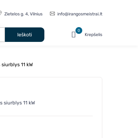
Zietelos g. 4, Vilnius
info@irangosmeistrai.lt
0
Krepšelis
siurblys 11 kW
 siurblys 11 kW