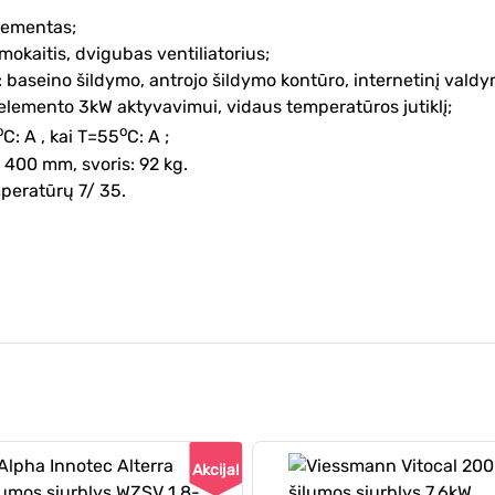
elementas;
mokaitis, dvigubas ventiliatorius;
baseino šildymo, antrojo šildymo kontūro, internetinį vald
elemento 3kW aktyvavimui, vidaus temperatūros jutiklį;
o
o
C: A , kai T=55
C: A ;
 400 mm, svoris: 92 kg.
mperatūrų 7/ 35.
Akcija!