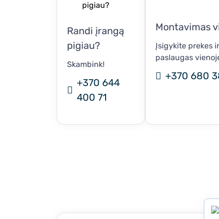
Montavimas vi
Randi įrangą
pigiau?
Įsigykite prekes 
paslaugas vienoje
Skambink!
+370 680 3
+370 644
400 71