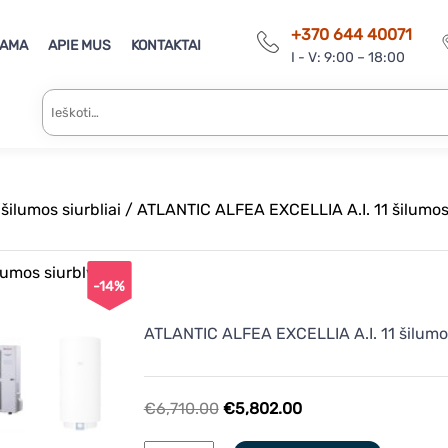
+370 644 40071
RAMA
APIE MUS
KONTAKTAI
I - V: 9:00 – 18:00
Ieškoti:
šilumos siurbliai
/ ATLANTIC ALFEA EXCELLIA A.I. 11 šilumos 
-14%
ATLANTIC ALFEA EXCELLIA A.I. 11 šilumos
Original
Current
€
6,710.00
€
5,802.00
price
price