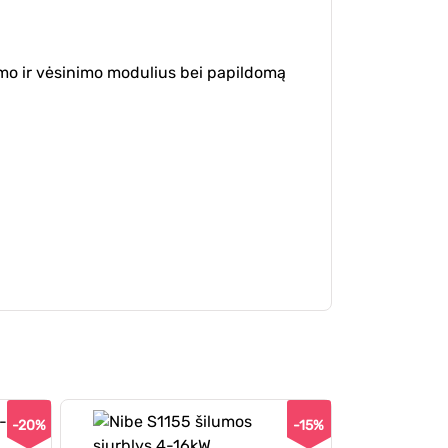
ymo ir vėsinimo modulius bei papildomą
-20%
-15%