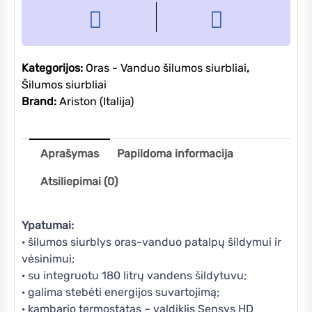
Kategorijos:
Oras - Vanduo šilumos siurbliai
,
Šilumos siurbliai
Brand:
Ariston (Italija)
Aprašymas
Papildoma informacija
Atsiliepimai (0)
Ypatumai:
· šilumos siurblys oras-vanduo patalpų šildymui ir
vėsinimui;
· su integruotu 180 litrų vandens šildytuvu;
· galima stebėti energijos suvartojimą;
· kambario termostatas – valdiklis Sensys HD