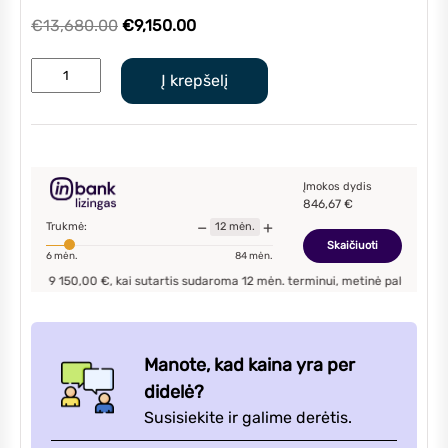
Original
Current
€
13,680.00
€
9,150.00
price
price
produkto
was:
is:
Į krepšelį
kiekis:
€13,680.00.
€9,150.00.
Ariston
Nimbus
Compact
150
Įmokos dydis
846,67
€
S
−
+
Trukmė:
12
mėn.
NET
Skaičiuoti
6
mėn.
84
mėn.
šilumos
s
9 150,00
€, kai sutartis sudaroma
12
mėn. terminui, metinė palūkanų norma –
7
siurblys
16,9kW
Manote, kad kaina yra per
didelė?
Susisiekite ir galime derėtis.