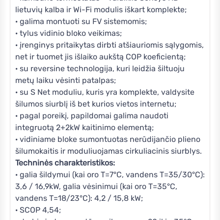
lietuvių kalba ir Wi-Fi modulis iškart komplekte;
· galima montuoti su FV sistemomis;
· tylus vidinio bloko veikimas;
· įrenginys pritaikytas dirbti atšiauriomis sąlygomis,
net ir tuomet jis išlaiko aukštą COP koeficientą;
· su reversine technologija, kuri leidžia šiltuoju
metų laiku vėsinti patalpas;
· su S Net moduliu, kuris yra komplekte, valdysite
šilumos siurblį iš bet kurios vietos internetu;
· pagal poreikį, papildomai galima naudoti
integruotą 2+2kW kaitinimo elementą;
· vidiniame bloke sumontuotas nerūdijančio plieno
šilumokaitis ir moduliuojamas cirkuliacinis siurblys.
Techninės charakteristikos:
· galia šildymui (kai oro T=7°C, vandens T=35/30°C):
3,6 / 16,9kW, galia vėsinimui (kai oro T=35°C,
vandens T=18/23°C): 4,2 / 15,8 kW;
· SCOP 4,54;