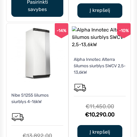
was:
price
Pasirinkti
on
€12,080.
is:
savybes
Į krepšelį
the
€10,852.
product
page
-14%
-10%
Alpha Innotec Alterra
šilumos siurblys SWCV 2,5-
13,6kW
Nibe S1255 šilumos
siurblys 4-16kW
Original
€
11,450.00
price
Current
€
10,290.00
was:
price
€11,450.
is:
Į krepšelį
Original
€
13,892.00