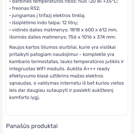
· darbinės temperatūros ribos: nuo -20 iki +35°C;
· freonas R32;
· jungiamas į trifazį elektros tinklą;
· išsiplėtimo indo talpa: 12 litrų;
· vidinės dalies matmenys: 1818 x 600 x 612 mm,
išorinės dalies matmenys: 756 x 1016 x 374 mm;
Naujos kartos šilumos siurbliai, kurie yra visiškai
pritaikyti patogiam naudojimui – komplekte yra
kambario termostatas, lauko temperatūros jutiklis ir
integruotas WIFI modulis. Aukšta A+++ ready
efektyvumo klasė užtikrins mažas elektros
sąnaudas, o valdymas internetu iš bet kurios vietos
leis dar daugiau sutaupyti ir pasiekti aukštesnį
komforto lygį.
Panašūs produktai