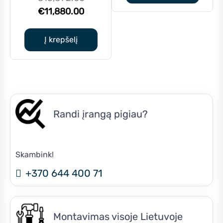
€10,290.
Current
price
€
11,880.00
price
was:
is:
€13,892.00.
Į krepšelį
€11,880.00.
Randi įrangą pigiau?
Skambink!
+370 644 400 71
Montavimas visoje Lietuvoje