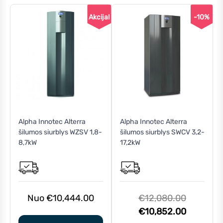
Akcija!
-10%
This
Alpha Innotec Alterra
Alpha Innotec Alterra
product
šilumos siurblys WZSV 1,8-
šilumos siurblys SWCV 3,2-
has
8,7kW
17,2kW
multiple
variants.
The
options
may
Original
€
10,444.00
€
12,080.00
be
price
Current
€
10,852.00
chosen