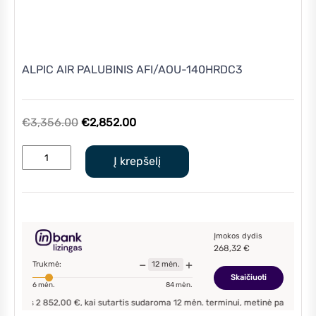
ALPIC AIR PALUBINIS AFI/AOU-140HRDC3
Original
Current
€
3,356.00
€
2,852.00
price
price
produkto
was:
is:
Į krepšelį
kiekis:
€3,356.00.
€2,852.00.
ALPIC
AIR
PALUBINIS
AFI/AOU-
Įmokos dydis
268,32
€
140HRDC3
−
+
Trukmė:
12
mėn.
Skaičiuoti
6
mėn.
84
mėn.
s
2 852,00
€, kai sutartis sudaroma
12
mėn. terminui, metinė palūkanų norma –