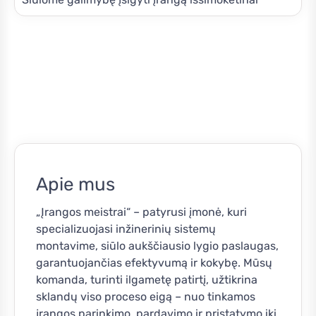
Apie mus
„Įrangos meistrai“ – patyrusi įmonė, kuri
specializuojasi inžinerinių sistemų
montavime, siūlo aukščiausio lygio paslaugas,
garantuojančias efektyvumą ir kokybę. Mūsų
komanda, turinti ilgametę patirtį, užtikrina
sklandų viso proceso eigą – nuo tinkamos
įrangos parinkimo, pardavimo ir pristatymo iki