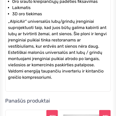
Oro srauto kreipiančiųjų padėties fiksavimas
Laikmatis
3D oro tiekimas
„AlpicAir“ universalūs lubų/grindų įrenginiai
suprojektuoti taip, kad juos būtų galima kabinti ant
lubų ar tvirtinti žemai, ant sienos. Šie ploni ir lengvi
įrenginiai puikiai tinka restoranams ar
vestibiuliams, kur erdvės ant sienos nėra daug.
Estetiškai malonūs universalūs ant lubų / grindų
montuojami įrenginiai puikiai atrodo po langais,
viešosios ar komercinės paskirties patalpose.
Valdomi energiją taupančiu inverteriu ir kintančio
greičio kompresoriumi.
Panašūs produktai