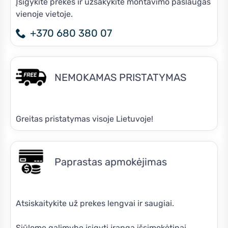
Įsigykite prekes ir užsakykite montavimo paslaugas
vienoje vietoje.
+370 680 380 07
NEMOKAMAS PRISTATYMAS
Greitas pristatymas visoje Lietuvoje!
Paprastas apmokėjimas
Atsiskaitykite už prekes lengvai ir saugiai.
Siūlome galimybę įsigyti įrangą išsimokėtinai