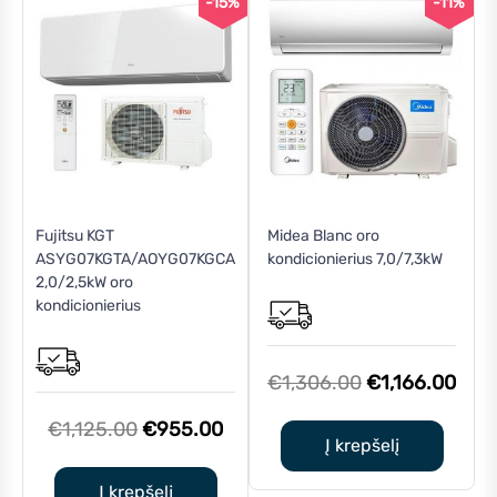
-15%
-11%
Fujitsu KGT
Midea Blanc oro
ASYG07KGTA/AOYG07KGCA
kondicionierius 7,0/7,3kW
2,0/2,5kW oro
kondicionierius
Original
Curr
€
1,306.00
€
1,166.00
price
pric
Original
Current
€
1,125.00
€
955.00
was:
is:
Į krepšelį
price
price
€1,306.00.
€1,1
was:
is:
Į krepšelį