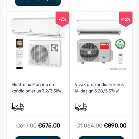
€1,125.00.
€955.00.
-7%
-16%
Electrolux Monaco oro
Vivax oro kondicionierius
kondicionierius 3,2/3,5kW
M-design 5,28/5,57kW
Original
Current
Original
Curr
€
617.00
€
575.00
€
1,064.00
€
890.00
price
price
price
price