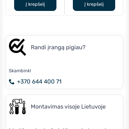
was:
is:
was:
is:
Į krepšelį
Į krepšelį
€617.00.
€575.00.
€1,064.00.
€890
Randi įrangą pigiau?
Skambink!
+370 644 400 71
Montavimas visoje Lietuvoje