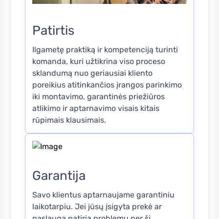
Patirtis
Ilgametę praktiką ir kompetenciją turinti
komanda, kuri užtikrina viso proceso
sklandumą nuo geriausiai kliento
poreikius atitinkančios įrangos parinkimo
iki montavimo, garantinės priežiūros
atlikimo ir aptarnavimo visais kitais
rūpimais klausimais.
Garantija
Savo klientus aptarnaujame garantiniu
laikotarpiu. Jei jūsų įsigyta prekė ar
paslauga patiria problemų per šį