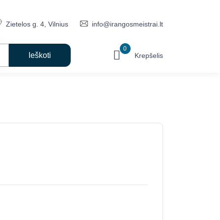
Zietelos g. 4, Vilnius
info@irangosmeistrai.lt
0
Krepšelis