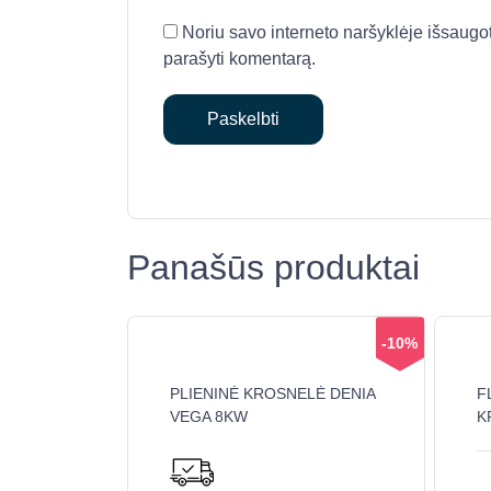
Noriu savo interneto naršyklėje išsaugoti 
parašyti komentarą.
Panašūs produktai
-10%
PLIENINĖ KROSNELĖ DENIA
F
VEGA 8KW
K