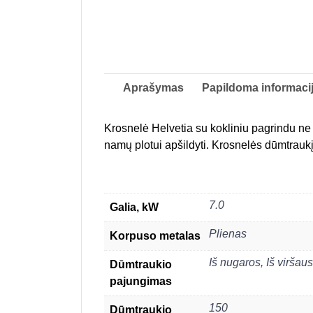
Aprašymas
Papildoma informaci
Krosnelė Helvetia su kokliniu pagrindu ne t
namų plotui apšildyti. Krosnelės dūmtraukį g
7.0
Galia, kW
Plienas
Korpuso metalas
Iš nugaros
,
Iš viršaus
Dūmtraukio
pajungimas
150
Dūmtraukio