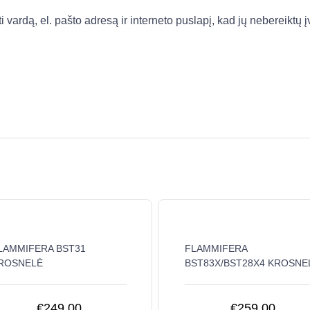
vardą, el. pašto adresą ir interneto puslapį, kad jų nebereiktų įv
LAMMIFERA BST31
FLAMMIFERA
ROSNELĖ
BST83X/BST28X4 KROSNE
€
249.00
€
259.00