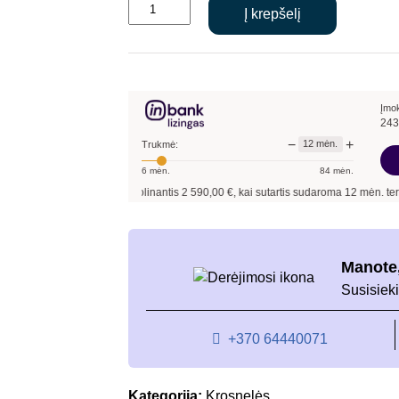
produkto
Į krepšelį
kiekis:
ABX
HELVETIA
7
KROSNELĖ
Įmo
243
−
+
12
mėn.
Trukmė:
6
mėn.
84
mėn.
Pavyzdžiui, skolinantis
2 590,00
€, kai sutartis sudaroma
12
mėn. terminui, met
Manote,
Susisieki
+370 64440071
Kategorija:
Krosnelės