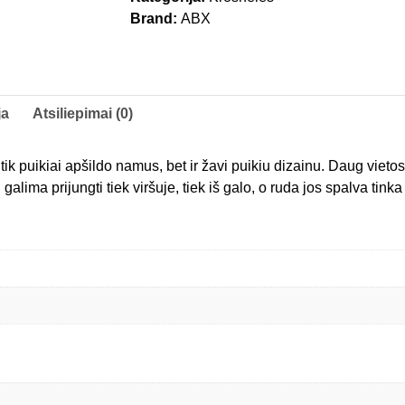
Brand:
ABX
ja
Atsiliepimai (0)
ik puikiai apšildo namus, bet ir žavi puikiu dizainu. Daug vieto
alima prijungti tiek viršuje, tiek iš galo, o ruda jos spalva tinka