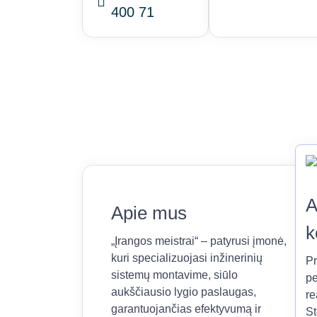
400 71
A
Apie mus
k
„Įrangos meistrai“ – patyrusi įmonė,
kuri specializuojasi inžinerinių
Pr
sistemų montavime, siūlo
pe
aukščiausio lygio paslaugas,
re
garantuojančias efektyvumą ir
St