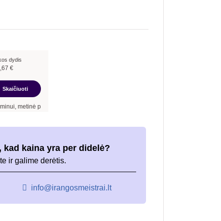
kos dydis
,67
€
Skaičiuoti
inė palūkanų norma –
9,90
%
, sutarties sudarymo mokestis -
3,00
%, mėnesio sutart
 kad kaina yra per didelė?
te ir galime derėtis.
info@irangosmeistrai.lt