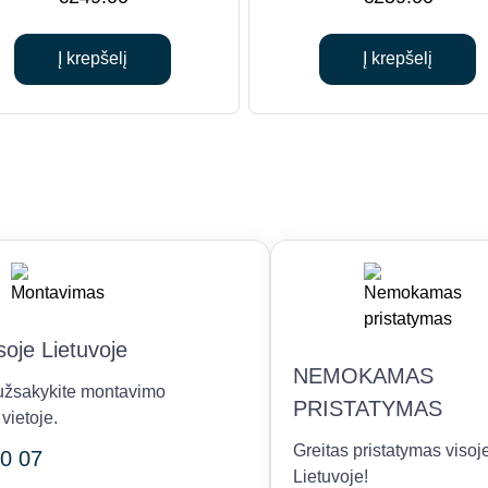
Į krepšelį
Į krepšelį
oje Lietuvoje
NEMOKAMAS
r užsakykite montavimo
PRISTATYMAS
vietoje.
Greitas pristatymas visoj
0 07
Lietuvoje!