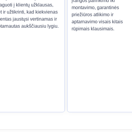
įrangos parinkimo iki
aguoti į klientų užklausas,
montavimo, garantinės
t ir užtikrinti, kad kiekvienas
priežiūros atlikimo ir
ientas jaustųsi vertinamas ir
aptarnavimo visais kitais
tarnautas aukščiausiu lygiu.
rūpimais klausimais.