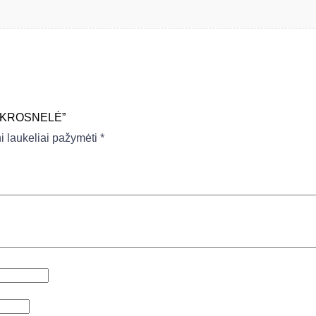
 7 KROSNELĖ”
ni laukeliai pažymėti
*