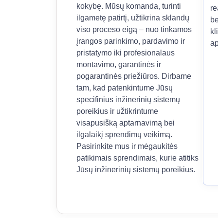
kokybę. Mūsų komanda, turinti
re
ilgametę patirtį, užtikrina sklandų
be
viso proceso eigą – nuo tinkamos
kl
įrangos parinkimo, pardavimo ir
ap
pristatymo iki profesionalaus
montavimo, garantinės ir
pogarantinės priežiūros. Dirbame
tam, kad patenkintume Jūsų
specifinius inžinerinių sistemų
poreikius ir užtikrintume
visapusišką aptarnavimą bei
ilgalaikį sprendimų veikimą.
Pasirinkite mus ir mėgaukitės
patikimais sprendimais, kurie atitiks
Jūsų inžinerinių sistemų poreikius.