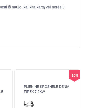
esti iš naujo, kai kitą kartą vėl norėsiu
-10%
PLIENINĖ KROSNELĖ DENIA
LĖ
FIREX 7,2KW