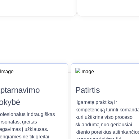
ptarnavimo
Patirtis
okybė
Ilgametę praktiką ir
kompetenciją turinti komanda
ofesionalus ir draugiškas
kuri užtikrina viso proceso
rsonalas, greitas
sklandumą nuo geriausiai
agavimas į užklausas.
kliento poreikius atitinkančio
engiamės ne tik greitai