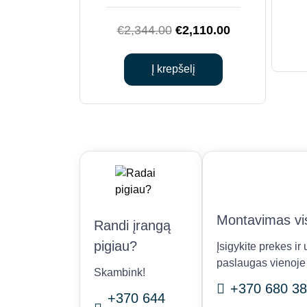
Original
Current
€
2,344.00
€
2,110.00
price
price
was:
is:
Į krepšelį
€2,344.00.
€2,110.00.
Montavimas vis
Randi įrangą
pigiau?
Įsigykite prekes i
paslaugas vienoje 
Skambink!
+370 680 38
+370 644