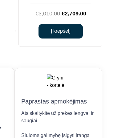
Original
Current
€
3,010.00
€
2,709.00
price
price
was:
is:
Į krepšelį
€3,010.00.
€2,709.00.
Paprastas apmokėjimas
Atsiskaitykite už prekes lengvai ir
saugiai.
e
Siūlome galimybę įsigyti įrangą