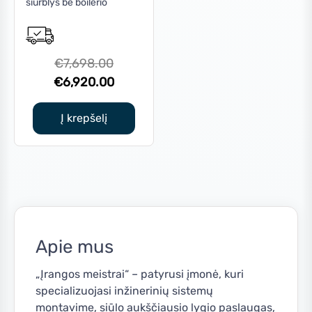
siurblys be boilerio
Original
€
7,698.00
price
Current
€
6,920.00
was:
price
€7,698.00.
is:
Į krepšelį
€6,920.00.
Apie mus
„Įrangos meistrai“ – patyrusi įmonė, kuri
specializuojasi inžinerinių sistemų
montavime, siūlo aukščiausio lygio paslaugas,