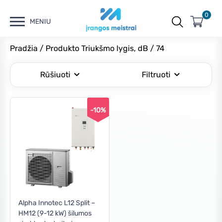
0
MENIU
Pradžia
/ Produkto Triukšmo lygis, dB / 74
Rūšiuoti
Filtruoti
-10%
Alpha Innotec L12 Split –
HM12 (9-12 kW) šilumos