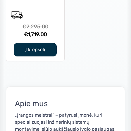
Original
€
2,295.00
Current
price
€
1,719.00
price
was:
is:
€2,295.00.
Į krepšelį
€1,719.00.
Apie mus
„Įrangos meistrai“ – patyrusi įmonė, kuri
specializuojasi inžinerinių sistemų
montavime, siūlo aukščiausio lygio paslaugas,