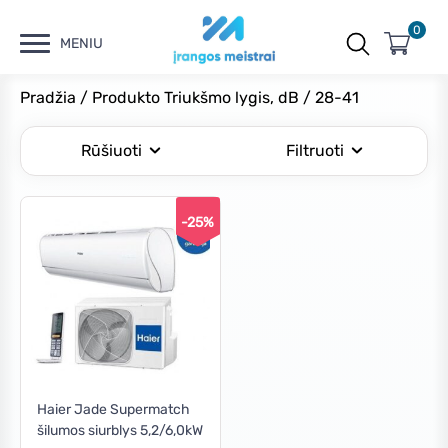
0
MENIU
Pradžia
/ Produkto Triukšmo lygis, dB / 28-41
Rūšiuoti
Filtruoti
-25%
Kaina
Min
Maks
Filtruoti
kaina
kaina
Kaina:
€1,710
—
€1,720
Haier Jade Supermatch
šilumos siurblys 5,2/6,0kW