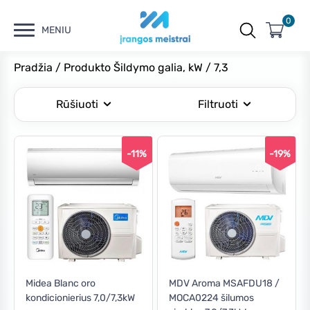
0
MENIU
Pradžia
/ Produkto Šildymo galia, kW / 7,3
Rūšiuoti
Filtruoti
-11%
-19%
Kaina
Min
Maks
Filtruoti
kaina
kaina
Kaina:
€1,160
—
€1,330
Midea Blanc oro
MDV Aroma MSAFDU18 /
kondicionierius 7,0/7,3kW
MOCA0224 šilumos