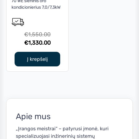
70 WE sieninis oro
kondicionierius 7,0/7,3kW
Original
€
1,550.00
price
Current
€
1,330.00
was:
price
€1,550.00.
is:
Į krepšelį
€1,330.00.
Apie mus
„Įrangos meistrai“ – patyrusi įmonė, kuri
specializuojasi inžinerinių sistemų