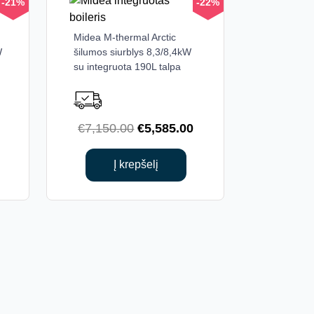
-21%
-22%
Midea M-thermal Arctic
W
šilumos siurblys 8,3/8,4kW
su integruota 190L talpa
Current
Original
Current
€
7,150.00
€
5,585.00
price
price
price
is:
was:
is:
Į krepšelį
.
€5,395.00.
€7,150.00.
€5,585.00.