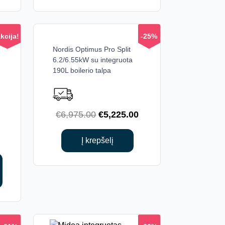
.
€3,810.00.
€4,900.00.
€3,911.00.
kcija!
-25%
Nordis Optimus Pro Split
6.2/6.55kW su integruota
190L boilerio talpa
Original
Current
€
6,975.00
€
5,225.00
price
price
was:
is:
Į krepšelį
€6,975.00.
€5,225.00.