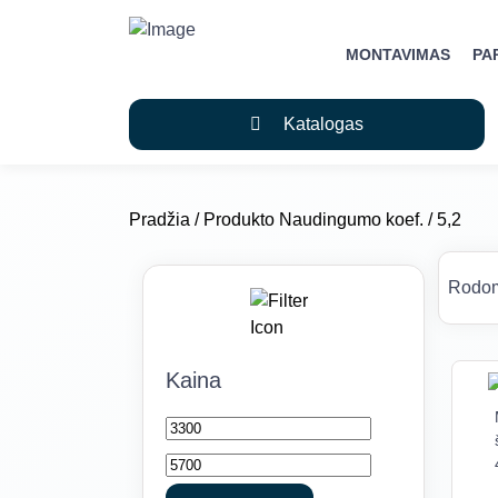
MONTAVIMAS
PA
Katalogas
Pradžia
/ Produkto Naudingumo koef. / 5,2
Rodom
Kaina
Min
Maks
kaina
kaina