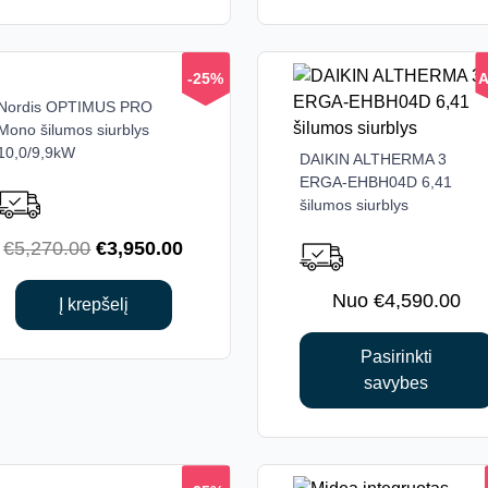
€5,100.00.
€3,810.00.
€5,115.00
-25%
A
Nordis OPTIMUS PRO
Mono šilumos siurblys
10,0/9,9kW
DAIKIN ALTHERMA 3
This
ERGA-EHBH04D 6,41
product
šilumos siurblys
has
multiple
Original
Current
€
5,270.00
€
3,950.00
variants.
price
price
The
€
4,590.00
was:
is:
Į krepšelį
options
€5,270.00.
€3,950.00.
may
Pasirinkti
be
savybes
chosen
on
the
product