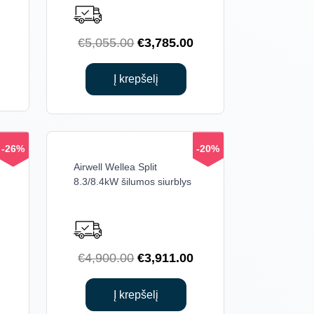
Current
Original
Current
€
5,055.00
€
3,785.00
price
price
price
is:
was:
is:
Į krepšelį
.
€3,669.00.
€5,055.00.
€3,785.00.
-26%
-20%
Airwell Wellea Split
8.3/8.4kW šilumos siurblys
Current
Original
Current
€
4,900.00
€
3,911.00
price
price
price
is:
was:
is:
Į krepšelį