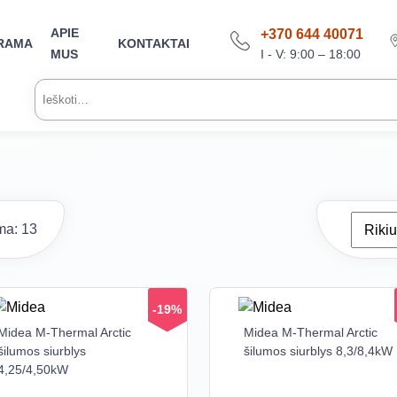
APIE
+370 644 40071
RAMA
KONTAKTAI
I - V: 9:00 – 18:00
MUS
Ieškoti:
a: 13
-19%
Midea M-Thermal Arctic
Midea M-Thermal Arctic
šilumos siurblys
šilumos siurblys 8,3/8,4kW
4,25/4,50kW