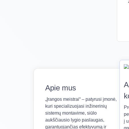
A
Apie mus
k
„Įrangos meistrai“ – patyrusi įmonė,
kuri specializuojasi inžinerinių
Pr
sistemų montavime, siūlo
pe
aukščiausio lygio paslaugas,
į 
garantuojančias efektyvumą ir
gr