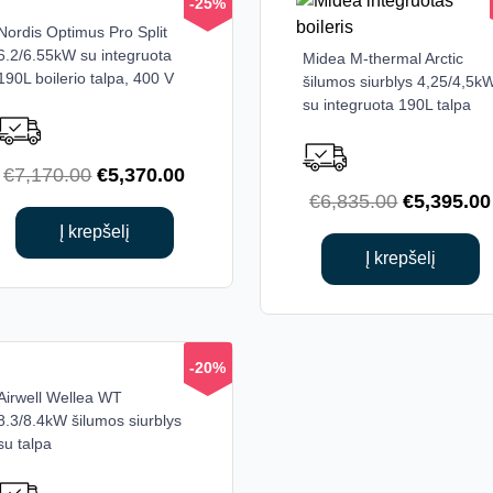
-25%
page
Nordis Optimus Pro Split
6.2/6.55kW su integruota
Midea M-thermal Arctic
190L boilerio talpa, 400 V
šilumos siurblys 4,25/4,5k
su integruota 190L talpa
Original
Current
€
7,170.00
€
5,370.00
Original
€
6,835.00
€
5,395.00
price
price
price
was:
is:
Į krepšelį
was:
Į krepšelį
€7,170.00.
€5,370.00.
€6,835.00
-20%
Airwell Wellea WT
8.3/8.4kW šilumos siurblys
su talpa