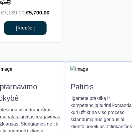
Original
Current
€
7,139.00
€
5,700.00
price
price
was:
is:
Į krepšelį
€7,139.00.
€5,700.00.
ptarnavimo
Patirtis
okybė
Ilgametę praktiką ir
kompetenciją turinti komanda
ofesionalus ir draugiškas
kuri užtikrina viso proceso
rsonalas, greitas reagavimas
sklandumą nuo geriausiai
užklausas. Stengiamės ne tik
kliento poreikius atitinkančios
eitai reaguoti į klientų