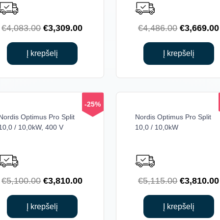
Original
Current
Original
€
4,083.00
€
3,309.00
€
4,486.00
€
3,669.00
price
price
price
was:
is:
was:
Į krepšelį
Į krepšelį
€4,083.00.
€3,309.00.
€4,486.00
-25%
Nordis Optimus Pro Split
Nordis Optimus Pro Split
10,0 / 10,0kW, 400 V
10,0 / 10,0kW
Original
Current
Original
€
5,100.00
€
3,810.00
€
5,115.00
€
3,810.00
price
price
price
was:
is:
was:
Į krepšelį
Į krepšelį