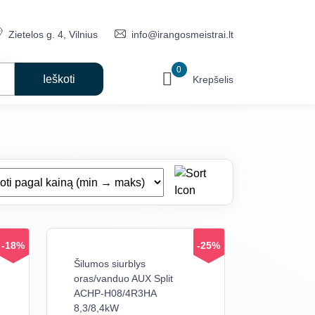
Zietelos g. 4, Vilnius
info@irangosmeistrai.lt
0
Krepšelis
-18%
-25%
Šilumos siurblys
oras/vanduo AUX Split
ACHP-H08/4R3HA
8,3/8,4kW