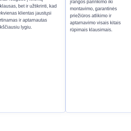
įrangos parinkimo iki
klausas, bet ir užtikrinti, kad
montavimo, garantinės
ekvienas klientas jaustųsi
priežiūros atlikimo ir
rtinamas ir aptarnautas
aptarnavimo visais kitais
kščiausiu lygiu.
rūpimais klausimais.