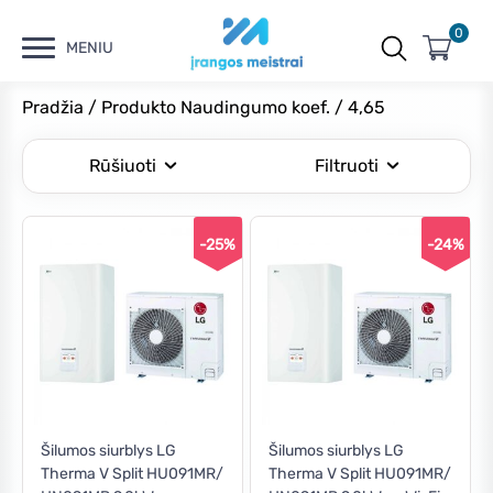
0
MENIU
Pradžia
/ Produkto Naudingumo koef. / 4,65
Rūšiuoti
Filtruoti
-25%
-24%
Kaina
Min
Maks
Filtruoti
kaina
kaina
Kaina:
€4,920
—
€6,990
Šilumos siurblys LG
Šilumos siurblys LG
Therma V Split HU091MR/
Therma V Split HU091MR/