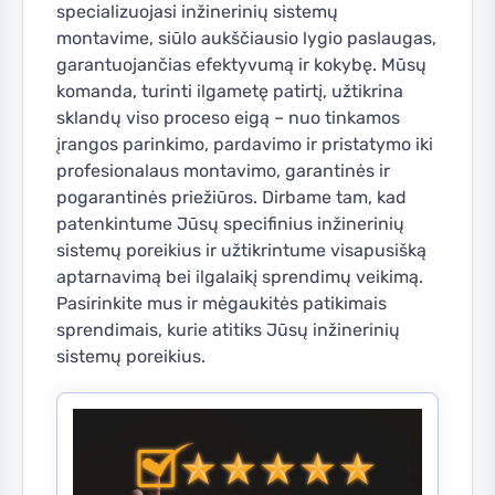
specializuojasi inžinerinių sistemų
montavime, siūlo aukščiausio lygio paslaugas,
garantuojančias efektyvumą ir kokybę. Mūsų
komanda, turinti ilgametę patirtį, užtikrina
sklandų viso proceso eigą – nuo tinkamos
įrangos parinkimo, pardavimo ir pristatymo iki
profesionalaus montavimo, garantinės ir
pogarantinės priežiūros. Dirbame tam, kad
patenkintume Jūsų specifinius inžinerinių
sistemų poreikius ir užtikrintume visapusišką
aptarnavimą bei ilgalaikį sprendimų veikimą.
Pasirinkite mus ir mėgaukitės patikimais
sprendimais, kurie atitiks Jūsų inžinerinių
sistemų poreikius.