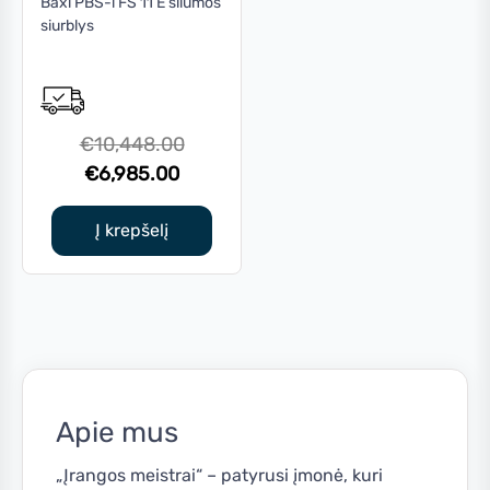
Baxi PBS-i FS 11 E šilumos
siurblys
Original
€
10,448.00
Current
price
€
6,985.00
price
was:
is:
€10,448.00.
Į krepšelį
€6,985.00.
Apie mus
„Įrangos meistrai“ – patyrusi įmonė, kuri