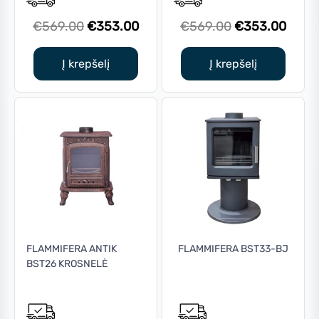
Original
Current
Original
Curre
€
569.00
€
353.00
€
569.00
€
353.00
price
price
price
price
was:
is:
was:
is:
Į krepšelį
Į krepšelį
€569.00.
€353.00.
€569.00.
€353
FLAMMIFERA ANTIK
FLAMMIFERA BST33-BJ
BST26 KROSNELĖ