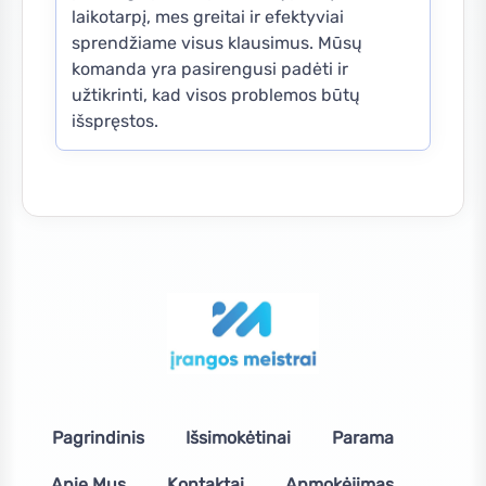
laikotarpį, mes greitai ir efektyviai
sprendžiame visus klausimus. Mūsų
komanda yra pasirengusi padėti ir
užtikrinti, kad visos problemos būtų
išspręstos.
Pagrindinis
Išsimokėtinai
Parama
Apie Mus
Kontaktai
Apmokėjimas