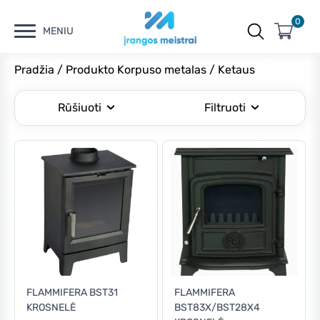
0
MENIU
Pradžia
/ Produkto Korpuso metalas / Ketaus
Rūšiuoti
Filtruoti
Kaina
Min
Maks
Filtruoti
kaina
kaina
Kaina:
€240
—
€600
FLAMMIFERA BST31
FLAMMIFERA
KROSNELĖ
BST83X/BST28X4