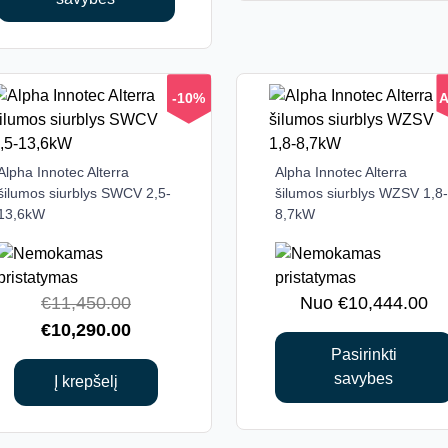
chosen
on
the
product
-10%
A
page
Alpha Innotec Alterra
Alpha Innotec Alterra
This
šilumos siurblys SWCV 2,5-
šilumos siurblys WZSV 1,8-
product
13,6kW
8,7kW
has
multiple
variants.
The
Original
€
11,450.00
€
10,444.00
options
price
Current
€
10,290.00
may
was:
price
Pasirinkti
be
savybes
€11,450.00.
is:
Į krepšelį
chosen
€10,290.00.
on
the