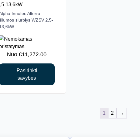
Alpha Innotec Alterra
This
šilumos siurblys WZSV 2,5-
product
13,6kW
has
multiple
variants.
The
€
11,272.00
options
may
Pasirinkti
be
savybes
chosen
on
the
product
page
1
2
→