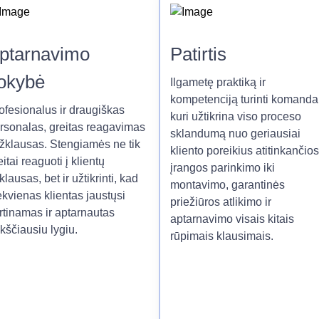
ptarnavimo
Patirtis
okybė
Ilgametę praktiką ir
kompetenciją turinti komanda
ofesionalus ir draugiškas
kuri užtikrina viso proceso
rsonalas, greitas reagavimas
sklandumą nuo geriausiai
užklausas. Stengiamės ne tik
kliento poreikius atitinkančios
eitai reaguoti į klientų
įrangos parinkimo iki
klausas, bet ir užtikrinti, kad
montavimo, garantinės
ekvienas klientas jaustųsi
priežiūros atlikimo ir
rtinamas ir aptarnautas
aptarnavimo visais kitais
kščiausiu lygiu.
rūpimais klausimais.