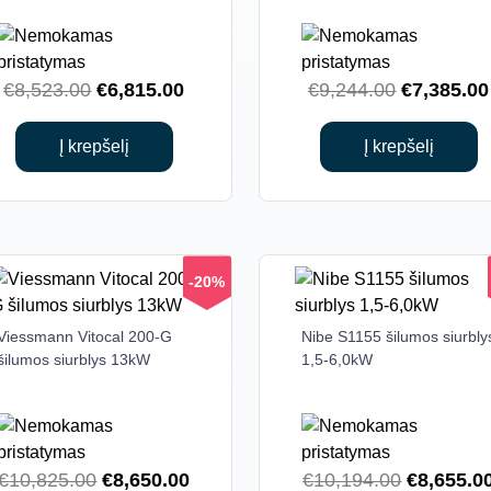
Original
Current
Original
€
8,523.00
€
6,815.00
€
9,244.00
€
7,385.00
price
price
price
was:
is:
was:
Į krepšelį
Į krepšelį
€8,523.00.
€6,815.00.
€9,244.00
-20%
Viessmann Vitocal 200-G
Nibe S1155 šilumos siurbly
šilumos siurblys 13kW
1,5-6,0kW
Original
Current
Original
€
10,825.00
€
8,650.00
€
10,194.00
€
8,655.0