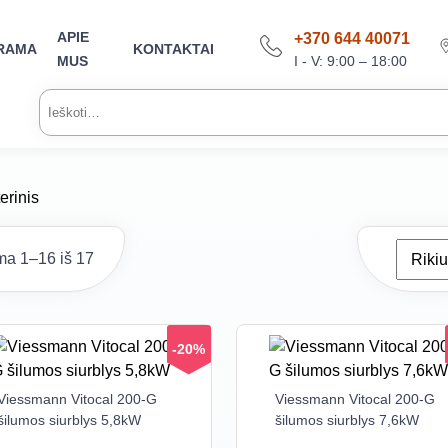
APIE
+370 644 40071
RAMA
KONTAKTAI
I - V: 9:00 – 18:00
MUS
Ieškoti:
erinis
a 1–16 iš 17
-20%
Viessmann Vitocal 200-G
Viessmann Vitocal 200-G
šilumos siurblys 5,8kW
šilumos siurblys 7,6kW