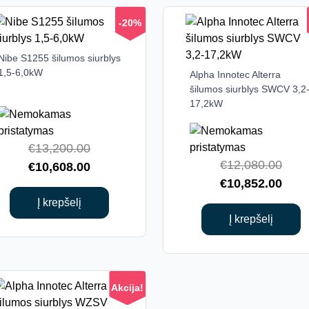
product
-20%
page
Nibe S1255 šilumos siurblys
1,5-6,0kW
Alpha Innotec Alterra
šilumos siurblys SWCV 3,2
17,2kW
Original
€
13,200.00
Origi
€
12,080.00
price
Current
€
10,608.00
price
Curr
€
10,852.00
was:
price
was:
price
€13,200.00.
is:
Į krepšelį
€12,
is:
Į krepšelį
€10,608.00.
€10,
Akcija!