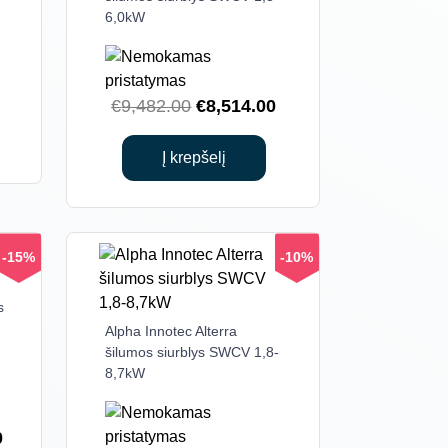
6,0kW
Current
Original
Current
€
9,482.00
€
8,514.00
price
price
price
is:
was:
is:
Į krepšelį
.
€7,385.00.
€9,482.00.
€8,514.00.
-15%
-10%
s
Alpha Innotec Alterra
šilumos siurblys SWCV 1,8-
8,7kW
Current
0