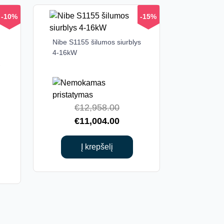
-10%
-15%
Nibe S1155 šilumos siurblys
4-16kW
-
Original
€
12,958.00
nal
price
Current
€
11,004.00
ent
was:
price
€12,958.00.
is:
Į krepšelį
080.00.
€11,004.00.
852.00.