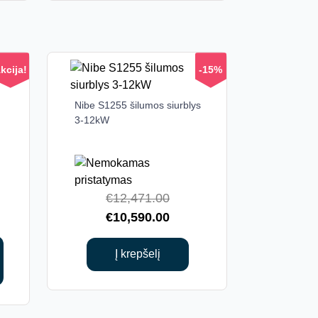
kcija!
-15%
Nibe S1255 šilumos siurblys
3-12kW
Original
€
12,471.00
price
Current
€
10,590.00
was:
price
€12,471.00.
is:
Į krepšelį
€10,590.00.