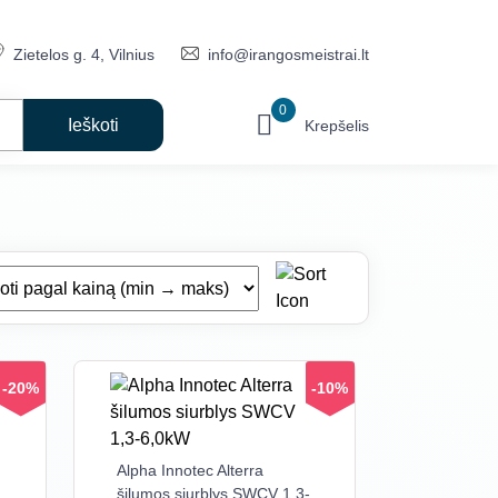
Zietelos g. 4, Vilnius
info@irangosmeistrai.lt
0
Krepšelis
-20%
-10%
Alpha Innotec Alterra
šilumos siurblys SWCV 1,3-