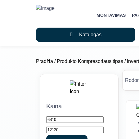
MONTAVIMAS
PA
Katalogas
Pradžia
/ Produkto Kompresoriaus tipas / Invert
Rodom
Kaina
Min
Maks
kaina
kaina