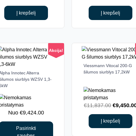
price
price
price
was:
is:
was:
Į krepšelį
Į krepšelį
€10,825.00.
€8,650.00.
€10,194.
Akcija!
Viessmann Vitocal 200-G
šilumos siurblys 17,2kW
Alpha Innotec Alterra
This
šilumos siurblys WZSV 1,3-
product
6kW
has
multiple
variants.
Original
€
11,837.00
€
9,450.0
The
€
9,424.00
price
options
was:
Į krepšelį
may
Pasirinkti
€11,837.0
be
savybes