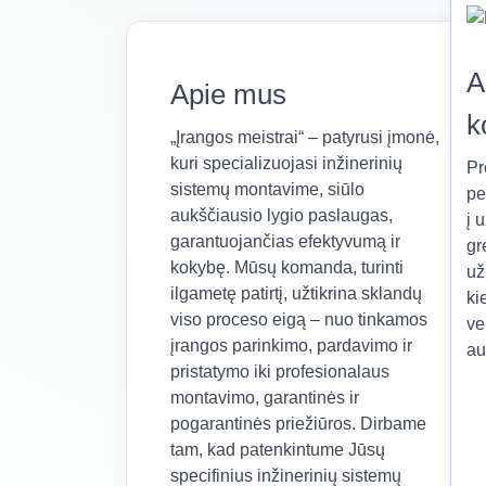
A
Apie mus
k
„Įrangos meistrai“ – patyrusi įmonė,
kuri specializuojasi inžinerinių
Pr
sistemų montavime, siūlo
pe
aukščiausio lygio paslaugas,
į 
garantuojančias efektyvumą ir
gr
kokybę. Mūsų komanda, turinti
už
ilgametę patirtį, užtikrina sklandų
ki
viso proceso eigą – nuo tinkamos
ve
įrangos parinkimo, pardavimo ir
au
pristatymo iki profesionalaus
montavimo, garantinės ir
pogarantinės priežiūros. Dirbame
tam, kad patenkintume Jūsų
specifinius inžinerinių sistemų