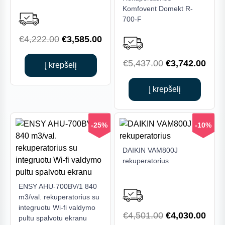
Komfovent Domekt R-
700-F
Min
Maks
Filtruoti
kaina
kaina
Original
Current
€
4,222.00
€
3,585.00
price
price
Kaina:
€0
—
€5,770
Original
Curr
€
5,437.00
€
3,742.00
was:
is:
Į krepšelį
price
price
Našumas, m3
€4,222.00.
€3,585.00.
was:
is:
Į krepšelį
0 - 100
(21)
€5,437.00.
€3,7
100 - 200
(35)
-25%
-10%
201 - 300
(62)
301 - 400
(56)
DAIKIN VAM800J
401 - 500
(40)
rekuperatorius
501 - 700
(31)
ENSY AHU-700BV/1 840
701 - 800
(9)
m3/val. rekuperatorius su
801 - 900
(6)
integruotu Wi-fi valdymo
Original
Curr
€
4,501.00
€
4,030.00
901 - 1000
(10)
pultu spalvotu ekranu