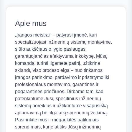
(11)
Apie mus
„Įrangos meistrai“ – patyrusi įmonė, kuri
specializuojasi inžinerinių sistemų montavime,
siūlo aukščiausio lygio paslaugas,
garantuojančias efektyvumą ir kokybę. Mūsų
komanda, turinti ilgametę patirtį, užtikrina
sklandų viso proceso eigą – nuo tinkamos
(18)
įrangos parinkimo, pardavimo ir pristatymo iki
profesionalaus montavimo, garantinės ir
pogarantinės priežiūros. Dirbame tam, kad
patenkintume Jūsų specifinius inžinerinių
sistemų poreikius ir užtikrintume visapusišką
aptarnavimą bei ilgalaikį sprendimų veikimą.
Pasirinkite mus ir mėgaukitės patikimais
sprendimais, kurie atitiks Jūsų inžinerinių