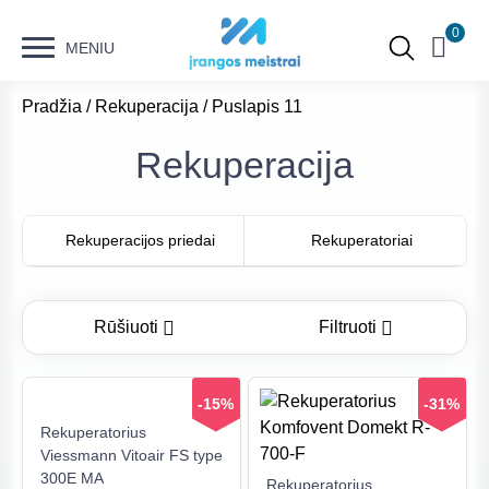
0
MENIU
Pradžia
/
Rekuperacija
/ Puslapis 11
Rekuperacija
Rekuperacijos priedai
Rekuperatoriai
Rūšiuoti
Filtruoti
-15%
-31%
Rekuperatorius
Viessmann Vitoair FS type
Kaina
300E MA
Rekuperatorius