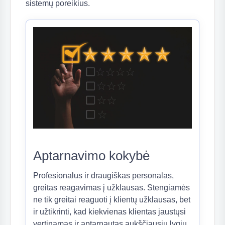
sistemų poreikius.
(6)
(18)
(2)
Aptarnavimo kokybė
Profesionalus ir draugiškas personalas,
(6)
greitas reagavimas į užklausas. Stengiamės
ne tik greitai reaguoti į klientų užklausas, bet
ir užtikrinti, kad kiekvienas klientas jaustųsi
vertinamas ir aptarnautas aukščiausiu lygiu.