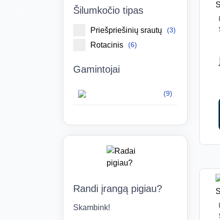
Šilumkočio tipas
Priešpriešinių srautų
(3)
Rotacinis
(6)
Gamintojai
(9)
Randi įrangą pigiau?
Skambink!