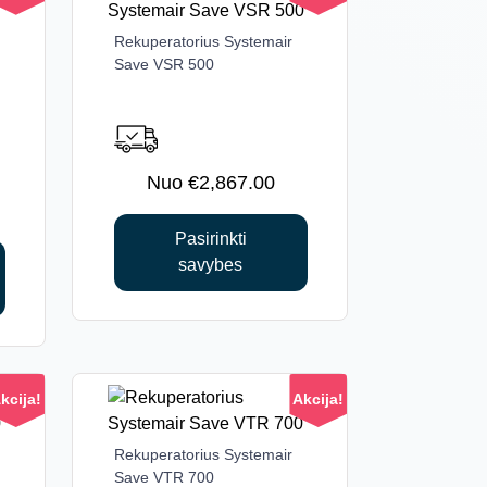
Rekuperatorius Systemair
This
Save VSR 500
product
has
multiple
variants.
The
€
2,867.00
options
may
Pasirinkti
be
savybes
chosen
on
the
product
page
kcija!
Akcija!
Rekuperatorius Systemair
This
Save VTR 700
product