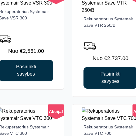
Rekuperatorius Systemair
This
Save VSR 300
product
Rekuperatorius Systemair
This
Save VTR 250/B
has
product
multiple
has
variants.
multiple
The
variants.
€
2,561.00
options
The
€
2,737.00
may
options
Pasirinkti
be
may
savybes
Pasirinkti
chosen
be
savybes
on
chosen
the
on
product
the
page
product
Akcija!
A
page
Rekuperatorius Systemair
This
Rekuperatorius Systemair
This
Save VTC 300
Save VTC 700
product
product