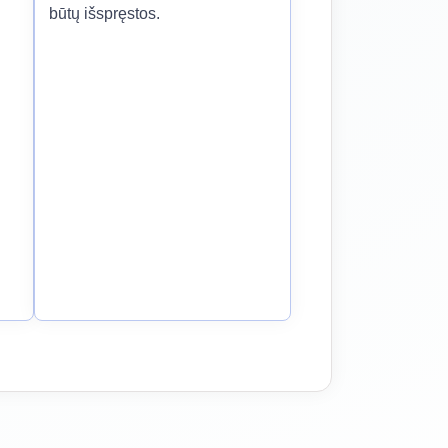
būtų išspręstos.