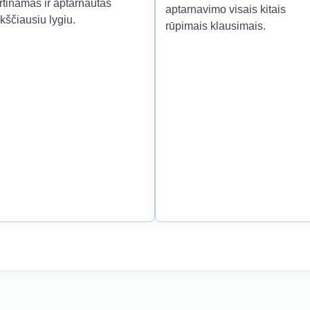
rtinamas ir aptarnautas
aptarnavimo visais kitais
kščiausiu lygiu.
rūpimais klausimais.