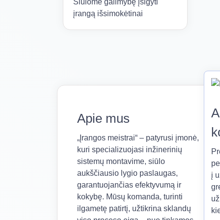
Siūlome galimybę įsigyti
įrangą išsimokėtinai
A
Apie mus
k
„Įrangos meistrai“ – patyrusi įmonė,
kuri specializuojasi inžinerinių
Pr
sistemų montavime, siūlo
pe
aukščiausio lygio paslaugas,
į 
garantuojančias efektyvumą ir
gr
kokybę. Mūsų komanda, turinti
už
ilgametę patirtį, užtikrina sklandų
ki