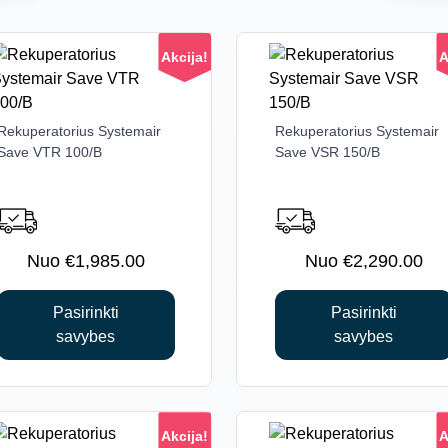
Akcija!
A
Rekuperatorius Systemair
This
Rekuperatorius Systemair
This
Save VTR 100/B
Save VSR 150/B
product
product
has
has
multiple
multiple
variants.
variants.
The
The
€
1,985.00
€
2,290.00
options
options
may
may
Pasirinkti
Pasirinkti
be
be
savybes
savybes
chosen
chosen
on
on
the
the
product
product
Akcija!
A
page
page