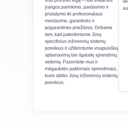
viso proceso eigą – nuo tinkamos
ve
įrangos parinkimo, pardavimo ir
au
pristatymo iki profesionalaus
montavimo, garantinės ir
pogarantinės priežiūros. Dirbame
tam, kad patenkintume Jūsų
specifinius inžinerinių sistemų
poreikius ir užtikrintume visapusišką
aptarnavimą bei ilgalaikį sprendimų
veikimą. Pasirinkite mus ir
mėgaukitės patikimais sprendimais,
kurie atitiks Jūsų inžinerinių sistemų
poreikius.