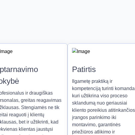
ptarnavimo
Patirtis
okybė
Ilgametę praktiką ir
kompetenciją turinti komanda
ofesionalus ir draugiškas
kuri užtikrina viso proceso
rsonalas, greitas reagavimas
sklandumą nuo geriausiai
užklausas. Stengiamės ne tik
kliento poreikius atitinkančios
eitai reaguoti į klientų
įrangos parinkimo iki
klausas, bet ir užtikrinti, kad
montavimo, garantinės
ekvienas klientas jaustųsi
priežiūros atlikimo ir