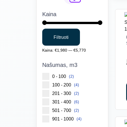
Kaina
Min
Maks
Filtruoti
kaina
kaina
Kaina:
€1,980
—
€5,770
Našumas, m3
0 - 100
(2)
100 - 200
(4)
201 - 300
(2)
301 - 400
(6)
501 - 700
(2)
901 - 1000
(4)