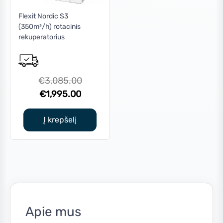
Kaina:
€1,990
—
€3,290
Flexit Nordic S3
(350m³/h) rotacinis
Gamintojai
rekuperatorius
(1)
Original
€
3,085.00
Current
price
€
1,995.00
price
was:
is:
€3,085.00.
Į krepšelį
€1,995.00.
Apie mus