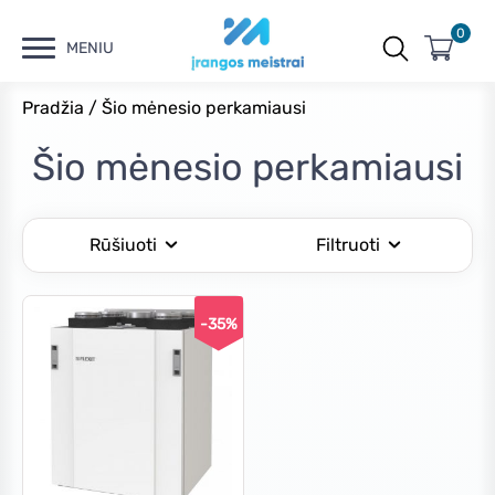
0
MENIU
Pradžia
/ Šio mėnesio perkamiausi
Šio mėnesio perkamiausi
Rūšiuoti
Filtruoti
-35%
Kaina
Min
Maks
Filtruoti
kaina
kaina