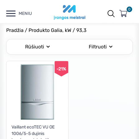
0
MENIU
Pradžia
/ Produkto Galia, kW / 93,3
Rūšiuoti
Filtruoti
-21%
Kaina
Min
Maks
Filtruoti
kaina
kaina
Kaina:
€6,390
—
€6,400
Vaillant ecoTEC VU OE
1006/5-5 dujinis