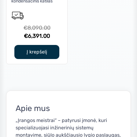
kondensacinis katilas
Original
€
8,090.00
Current
price
€
6,391.00
price
was:
is:
€8,090.00.
Į krepšelį
€6,391.00.
Apie mus
„Įrangos meistrai“ – patyrusi įmonė, kuri
specializuojasi inžinerinių sistemų
montavime, siūlo aukščiausio lygio paslaugas,