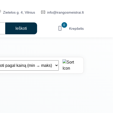
Zietelos g. 4, Vilnius
info@irangosmeistrai.lt
0
Krepšelis