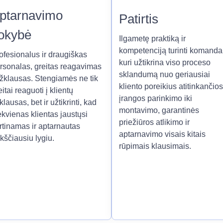
ptarnavimo
Patirtis
okybė
Ilgametę praktiką ir
kompetenciją turinti komanda
ofesionalus ir draugiškas
kuri užtikrina viso proceso
rsonalas, greitas reagavimas
sklandumą nuo geriausiai
užklausas. Stengiamės ne tik
kliento poreikius atitinkančios
eitai reaguoti į klientų
įrangos parinkimo iki
klausas, bet ir užtikrinti, kad
montavimo, garantinės
ekvienas klientas jaustųsi
priežiūros atlikimo ir
rtinamas ir aptarnautas
aptarnavimo visais kitais
kščiausiu lygiu.
rūpimais klausimais.