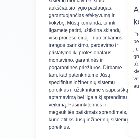
sistemų montavime, siūlo
A
aukščiausio lygio paslaugas,
garantuojančias efektyvumą ir
k
kokybę. Mūsų komanda, turinti
ilgametę patirtį, užtikrina sklandų
Pr
viso proceso eigą – nuo tinkamos
pe
įrangos parinkimo, pardavimo ir
į 
pristatymo iki profesionalaus
gr
montavimo, garantinės ir
už
pogarantinės priežiūros. Dirbame
ki
tam, kad patenkintume Jūsų
ve
specifinius inžinerinių sistemų
au
poreikius ir užtikrintume visapusišką
aptarnavimą bei ilgalaikį sprendimų
veikimą. Pasirinkite mus ir
mėgaukitės patikimais sprendimais,
kurie atitiks Jūsų inžinerinių sistemų
poreikius.