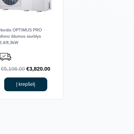
Nordis OPTIMUS PRO
Mono šilumos siurblys
8,4/8,3kW
Original
Current
€
5,106.00
€
3,820.00
price
price
was:
is:
Į krepšelį
€5,106.00.
€3,820.00.