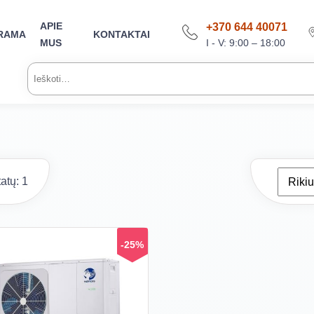
APIE
+370 644 40071
RAMA
KONTAKTAI
I - V: 9:00 – 18:00
MUS
Ieškoti:
atų: 1
-25%