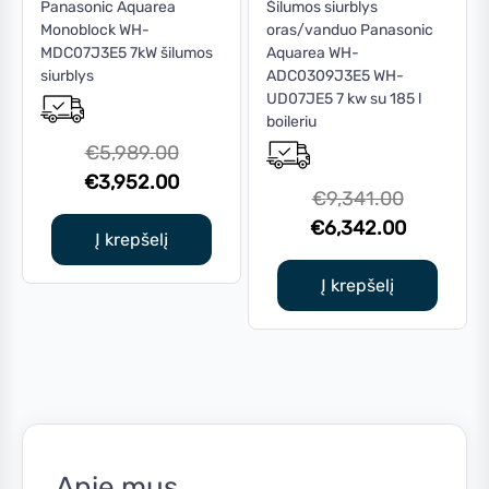
Panasonic Aquarea
Šilumos siurblys
Monoblock WH-
oras/vanduo Panasonic
MDC07J3E5 7kW šilumos
Aquarea WH-
siurblys
ADC0309J3E5 WH-
UD07JE5 7 kw su 185 l
boileriu
Original
€
5,989.00
price
Current
€
3,952.00
Original
€
9,341.00
was:
price
price
Current
€
6,342.00
€5,989.00.
is:
Į krepšelį
was:
price
€3,952.00.
€9,341.0
is:
Į krepšelį
€6,342.0
Apie mus