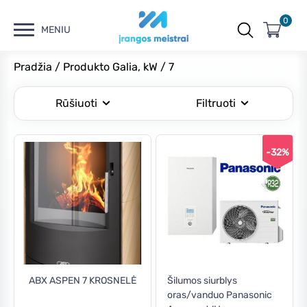
0
MENIU
Pradžia
/ Produkto Galia, kW / 7
Rūšiuoti
Filtruoti
-32%
Kaina
Min
Maks
Filtruoti
kaina
kaina
Kaina:
€1,890
—
€6,350
ABX ASPEN 7 KROSNELĖ
Šilumos siurblys
oras/vanduo Panasonic