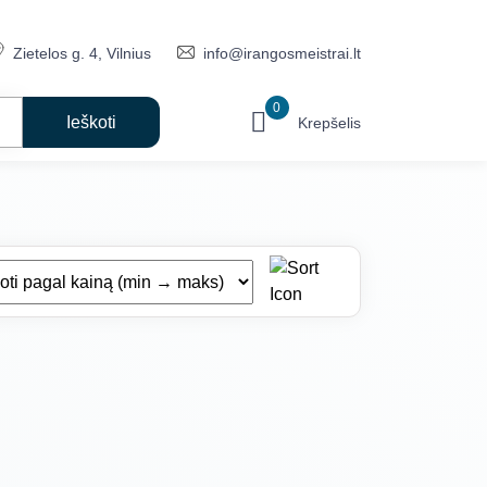
Zietelos g. 4, Vilnius
info@irangosmeistrai.lt
0
Krepšelis