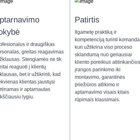
ptarnavimo
Patirtis
okybė
Ilgametę praktiką ir
kompetenciją turinti komanda
ofesionalus ir draugiškas
kuri užtikrina viso proceso
rsonalas, greitas reagavimas
sklandumą nuo geriausiai
užklausas. Stengiamės ne tik
kliento poreikius atitinkančios
eitai reaguoti į klientų
įrangos parinkimo iki
klausas, bet ir užtikrinti, kad
montavimo, garantinės
ekvienas klientas jaustųsi
priežiūros atlikimo ir
rtinamas ir aptarnautas
aptarnavimo visais kitais
kščiausiu lygiu.
rūpimais klausimais.