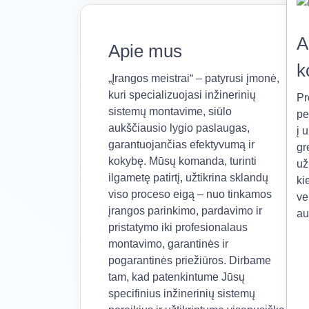
A
Apie mus
k
„Įrangos meistrai“ – patyrusi įmonė,
kuri specializuojasi inžinerinių
Pr
sistemų montavime, siūlo
pe
aukščiausio lygio paslaugas,
į 
garantuojančias efektyvumą ir
gr
kokybę. Mūsų komanda, turinti
už
ilgametę patirtį, užtikrina sklandų
ki
viso proceso eigą – nuo tinkamos
ve
įrangos parinkimo, pardavimo ir
au
pristatymo iki profesionalaus
montavimo, garantinės ir
pogarantinės priežiūros. Dirbame
tam, kad patenkintume Jūsų
specifinius inžinerinių sistemų