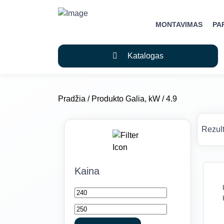
MONTAVIMAS
PA
Katalogas
Pradžia
/ Produkto Galia, kW / 4.9
Rezult
Kaina
Min
Maks
kaina
kaina