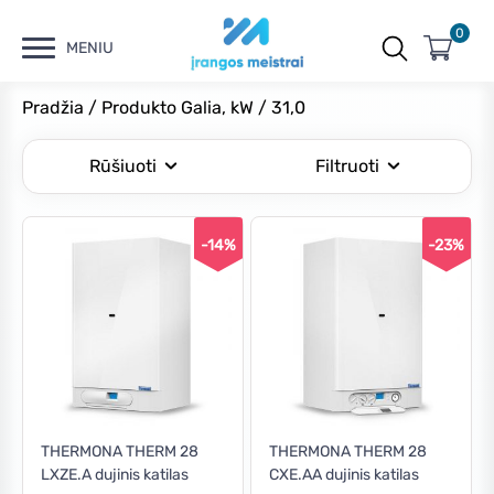
0
MENIU
Pradžia
/ Produkto Galia, kW / 31,0
Rūšiuoti
Filtruoti
-14%
-23%
Kaina
Min
Maks
Filtruoti
kaina
kaina
Kaina:
€980
—
€1,000
THERMONA THERM 28
THERMONA THERM 28
LXZE.A dujinis katilas
CXE.AA dujinis katilas