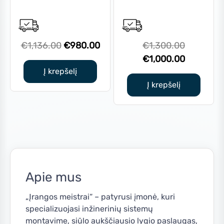
Original
Current
Original
€
1,136.00
€
980.00
€
1,300.00
price
price
price
Current
€
1,000.00
was:
is:
was:
price
Į krepšelį
€1,136.00.
€980.00.
€1,300.0
is:
Į krepšelį
€1,000.0
Apie mus
„Įrangos meistrai“ – patyrusi įmonė, kuri
specializuojasi inžinerinių sistemų
montavime, siūlo aukščiausio lygio paslaugas,