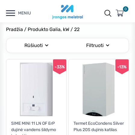
0
MENIU
Pradžia
/ Produkto Galia, kW / 22
Rūšiuoti
Filtruoti
-33%
-13%
Kaina
Min
Maks
Filtruoti
kaina
kaina
Kaina:
€400
—
€1,020
SIME MINI 11 LN OF ErP
Termet EcoCondens Silver
dujinė vandens šildymo
Plus 20S dujinis katilas