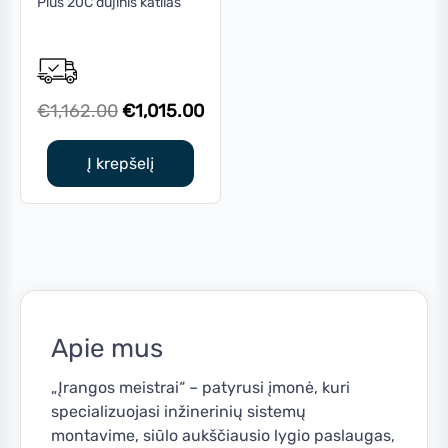
Plus 20C dujinis katilas
Original
Current
€
1,162.00
€
1,015.00
price
price
was:
is:
Į krepšelį
€1,162.00.
€1,015.00.
Apie mus
„Įrangos meistrai“ – patyrusi įmonė, kuri
specializuojasi inžinerinių sistemų
montavime, siūlo aukščiausio lygio paslaugas,