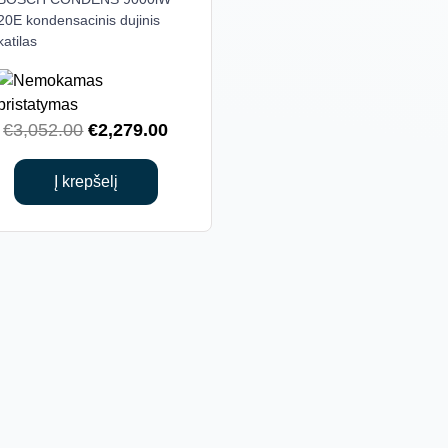
20E kondensacinis dujinis
katilas
Original
Current
€
3,052.00
€
2,279.00
price
price
was:
is:
Į krepšelį
€3,052.00.
€2,279.00.