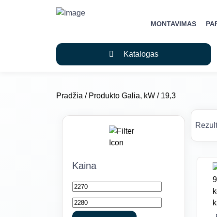
MONTAVIMAS
PA
Katalogas
Pradžia
/ Produkto Galia, kW / 19,3
Rezult
Kaina
Min
Maks
kaina
kaina