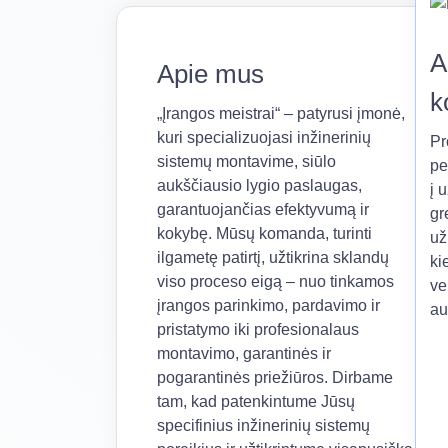
A
Apie mus
k
„Įrangos meistrai“ – patyrusi įmonė,
kuri specializuojasi inžinerinių
Pr
sistemų montavime, siūlo
pe
aukščiausio lygio paslaugas,
į 
garantuojančias efektyvumą ir
gr
kokybę. Mūsų komanda, turinti
už
ilgametę patirtį, užtikrina sklandų
ki
viso proceso eigą – nuo tinkamos
ve
įrangos parinkimo, pardavimo ir
au
pristatymo iki profesionalaus
montavimo, garantinės ir
pogarantinės priežiūros. Dirbame
tam, kad patenkintume Jūsų
specifinius inžinerinių sistemų