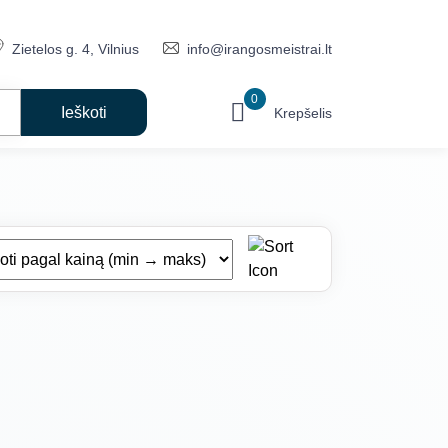
Zietelos g. 4, Vilnius
info@irangosmeistrai.lt
0
Krepšelis