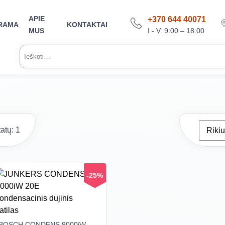
APIE
+370 644 40071
RAMA
KONTAKTAI
I - V: 9:00 – 18:00
MUS
Ieškoti:
atų: 1
-25%
BOSCH CONDENS 9000iW