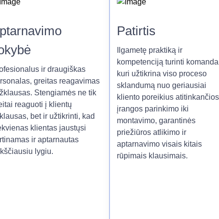
ptarnavimo
Patirtis
okybė
Ilgametę praktiką ir
kompetenciją turinti komanda
ofesionalus ir draugiškas
kuri užtikrina viso proceso
rsonalas, greitas reagavimas
sklandumą nuo geriausiai
užklausas. Stengiamės ne tik
kliento poreikius atitinkančios
eitai reaguoti į klientų
įrangos parinkimo iki
klausas, bet ir užtikrinti, kad
montavimo, garantinės
ekvienas klientas jaustųsi
priežiūros atlikimo ir
rtinamas ir aptarnautas
aptarnavimo visais kitais
kščiausiu lygiu.
rūpimais klausimais.