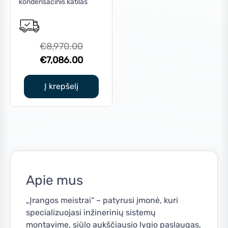
kondensacinis katilas
Original
€
8,970.00
price
Current
€
7,086.00
was:
price
€8,970.00.
is:
Į krepšelį
€7,086.00.
Apie mus
„Įrangos meistrai“ – patyrusi įmonė, kuri
specializuojasi inžinerinių sistemų
montavime, siūlo aukščiausio lygio paslaugas,