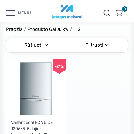
0
MENIU
Pradžia
/ Produkto Galia, kW / 112
Rūšiuoti
Filtruoti
-21%
Kaina
Min
Maks
Filtruoti
kaina
kaina
Kaina:
€7,080
—
€7,090
Vaillant ecoTEC VU OE
1206/5-5 dujinis