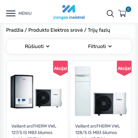
0
MENIU
Pradžia
/ Produkto Elektros srovė / Trijų fazių
Rūšiuoti
Filtruoti
Akcija!
Akcija!
Kaina
Min
Maks
Filtruoti
kaina
kaina
Kaina:
€8,660
—
€10,680
This
This
Vaillant aroTHERM VWL
Vaillant aroTHERM VWL
127/5 IS MB3 šilumos
128/5 IS MB3 šilumos
product
product