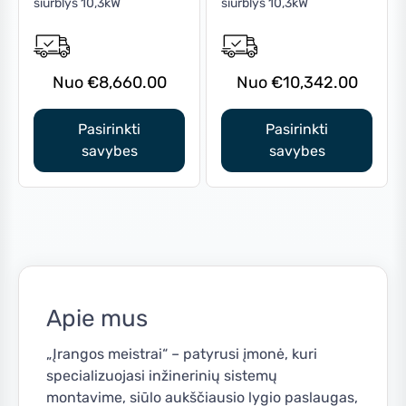
siurblys 10,3kW
siurblys 10,3kW
has
has
multiple
multiple
variants.
variants.
The
The
€
8,660.00
€
10,342.00
options
options
may
may
Pasirinkti
Pasirinkti
be
be
savybes
savybes
chosen
chosen
on
on
the
the
product
product
page
page
Apie mus
„Įrangos meistrai“ – patyrusi įmonė, kuri
specializuojasi inžinerinių sistemų
montavime, siūlo aukščiausio lygio paslaugas,