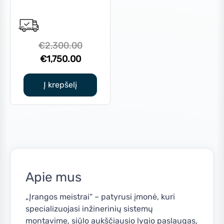
Original
€
2,300.00
Current
price
€
1,750.00
price
was:
is:
€2,300.00.
Į krepšelį
€1,750.00.
Apie mus
„Įrangos meistrai“ – patyrusi įmonė, kuri
specializuojasi inžinerinių sistemų
montavime, siūlo aukščiausio lygio paslaugas,