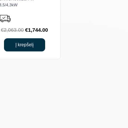
3,5/4,3kW
Original
Current
€
2,063.00
€
1,744.00
price
price
was:
is:
Į krepšelį
€2,063.00.
€1,744.00.