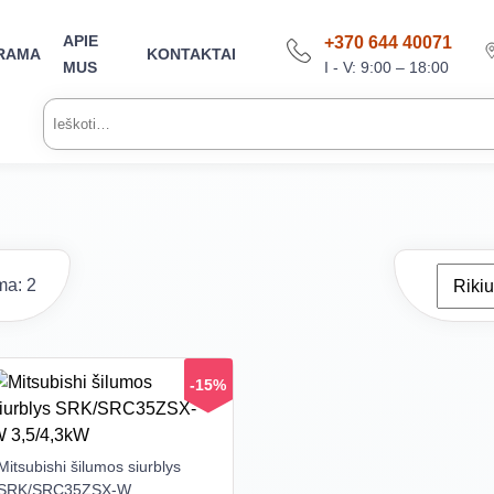
APIE
+370 644 40071
RAMA
KONTAKTAI
I - V: 9:00 – 18:00
MUS
Ieškoti:
a: 2
-15%
Mitsubishi šilumos siurblys
SRK/SRC35ZSX-W