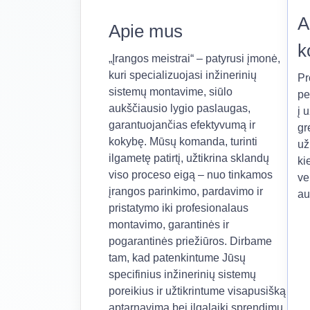
A
Apie mus
k
„Įrangos meistrai“ – patyrusi įmonė,
kuri specializuojasi inžinerinių
Pr
sistemų montavime, siūlo
pe
aukščiausio lygio paslaugas,
į 
garantuojančias efektyvumą ir
gr
kokybę. Mūsų komanda, turinti
už
ilgametę patirtį, užtikrina sklandų
ki
viso proceso eigą – nuo tinkamos
ve
įrangos parinkimo, pardavimo ir
au
pristatymo iki profesionalaus
montavimo, garantinės ir
pogarantinės priežiūros. Dirbame
tam, kad patenkintume Jūsų
specifinius inžinerinių sistemų
poreikius ir užtikrintume visapusišką
aptarnavimą bei ilgalaikį sprendimų