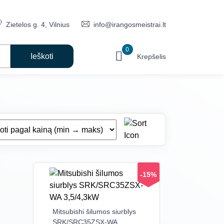
Zietelos g. 4, Vilnius
info@irangosmeistrai.lt
0
Krepšelis
-15%
Mitsubishi šilumos siurblys
SRK/SRC35ZSX-WA