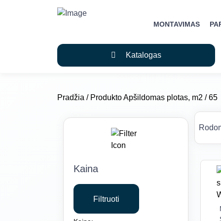
MONTAVIMAS
PA
Katalogas
Pradžia
/ Produkto Apšildomas plotas, m2 / 65
Rodom
Kaina
Min
Maks
Filtruoti
kaina
kaina