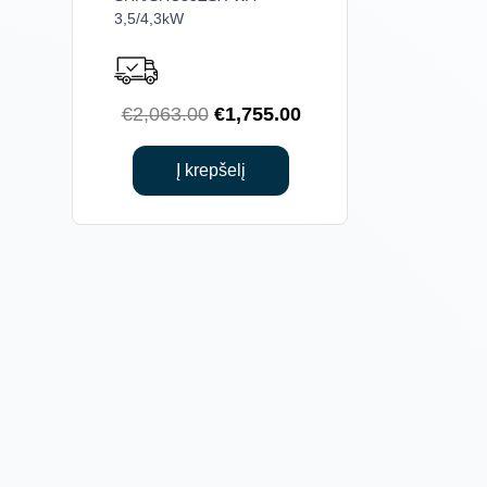
3,5/4,3kW
Original
Current
€
2,063.00
€
1,755.00
price
price
was:
is:
Į krepšelį
€2,063.00.
€1,755.00.