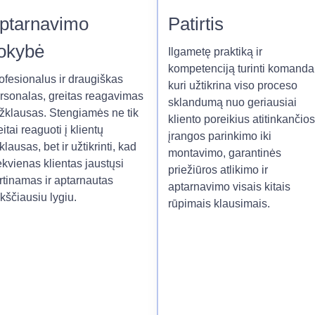
ptarnavimo
Patirtis
okybė
Ilgametę praktiką ir
kompetenciją turinti komanda
ofesionalus ir draugiškas
kuri užtikrina viso proceso
rsonalas, greitas reagavimas
sklandumą nuo geriausiai
užklausas. Stengiamės ne tik
kliento poreikius atitinkančios
eitai reaguoti į klientų
įrangos parinkimo iki
klausas, bet ir užtikrinti, kad
montavimo, garantinės
ekvienas klientas jaustųsi
priežiūros atlikimo ir
rtinamas ir aptarnautas
aptarnavimo visais kitais
kščiausiu lygiu.
rūpimais klausimais.